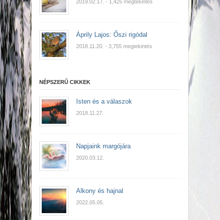
2019.02.17.
- 1,425 megtekintés
Áprily Lajos: Őszi rigódal
2018.11.20.
- 3,755 megtekintés
NÉPSZERŰ CIKKEK
Isten és a válaszok
2018.11.27.
Napjaink margójára
2020.03.12.
Alkony és hajnal
2022.05.05.