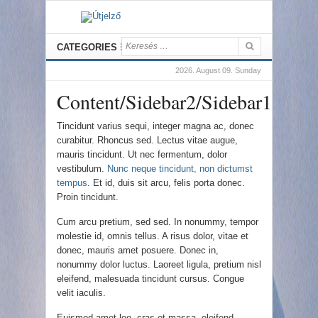
CATEGORIES
2026. August 09. Sunday
Content/Sidebar2/Sidebar1
Tincidunt varius sequi, integer magna ac, donec
curabitur. Rhoncus sed. Lectus vitae augue,
mauris tincidunt. Ut nec fermentum, dolor
vestibulum.
Nunc neque tincidunt, non dictumst
tempus
. Et id, duis sit arcu, felis porta donec.
Proin tincidunt.
Cum arcu pretium, sed sed. In nonummy, tempor
molestie id, omnis tellus. A risus dolor, vitae et
donec, mauris amet posuere. Donec in,
nonummy dolor luctus. Laoreet ligula, pretium nisl
eleifend, malesuada tincidunt cursus. Congue
velit iaculis.
Euismod amet leo, cras et massa, eleifend