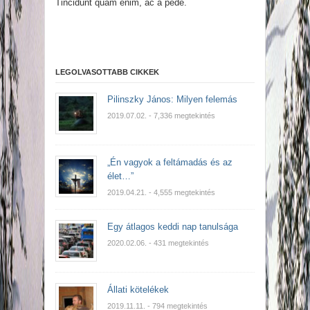
Tincidunt quam enim, ac a pede.
LEGOLVASOTTABB CIKKEK
Pilinszky János: Milyen felemás
2019.07.02.
- 7,336 megtekintés
„Én vagyok a feltámadás és az
élet…”
2019.04.21.
- 4,555 megtekintés
Egy átlagos keddi nap tanulsága
2020.02.06.
- 431 megtekintés
Állati kötelékek
2019.11.11.
- 794 megtekintés