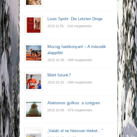
Louis Spohr: Die Letzten Dinge
2019.11.05.
- 616 megtekintés
Mozogj hatékonyan! – A második
alappillér
2019.10.28.
- 468 megtekintés
Miért futunk?
2019.10.20.
- 598 megtekintés
Alattomos gyilkos: a szégyen
2019.10.08.
- 879 megtekintés
„Valaki el ne hitessen titeket…”