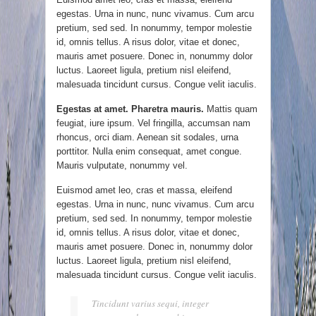
egestas. Urna in nunc, nunc vivamus. Cum arcu
pretium, sed sed. In nonummy, tempor molestie
id, omnis tellus. A risus dolor, vitae et donec,
mauris amet posuere. Donec in, nonummy dolor
luctus. Laoreet ligula, pretium nisl eleifend,
malesuada tincidunt cursus. Congue velit iaculis.
Egestas at amet. Pharetra mauris.
Mattis quam
feugiat, iure ipsum. Vel fringilla, accumsan nam
rhoncus, orci diam. Aenean sit sodales, urna
porttitor. Nulla enim consequat, amet congue.
Mauris vulputate, nonummy vel.
Euismod amet leo, cras et massa, eleifend
egestas. Urna in nunc, nunc vivamus. Cum arcu
pretium, sed sed. In nonummy, tempor molestie
id, omnis tellus. A risus dolor, vitae et donec,
mauris amet posuere. Donec in, nonummy dolor
luctus. Laoreet ligula, pretium nisl eleifend,
malesuada tincidunt cursus. Congue velit iaculis.
Tincidunt varius sequi, integer