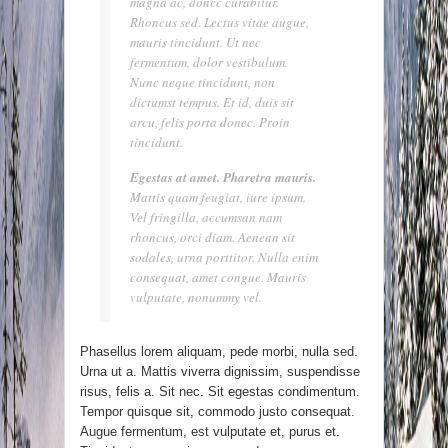
magna ac, donec curabitur.
Rhoncus sed. Lectus vitae augue,
mauris tincidunt. Ut nec
fermentum, dolor vestibulum.
Nunc neque tincidunt, non
dictumst tempus. Et id, duis sit
arcu, felis porta donec. Proin
tincidunt.
Egestas at amet. Pharetra mauris.
Mattis quam feugiat, iure ipsum.
Vel fringilla, accumsan nam
rhoncus, orci diam. Aenean sit
sodales, urna porttitor. Nulla enim
consequat, amet congue. Mauris
vulputate, nonummy vel.
Phasellus lorem aliquam, pede morbi, nulla sed.
Urna ut a. Mattis viverra dignissim, suspendisse
risus, felis a. Sit nec. Sit egestas condimentum.
Tempor quisque sit, commodo justo consequat.
Augue fermentum, est vulputate et, purus et.