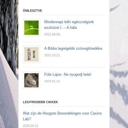
ÖMLESZTVE
Mindennapi lelki egészségünk
eszközei I. – A hála
2021.09.09.
A Biblia legrégebbi szövegtöredéke
2021.10.21.
Füle Lajos: Ne nyugodj bele!
2023.01.12.
LEGFRISSEBB CIKKEK
Wat zijn de Hoogste Beoordelingen voor Casino
Lab?
2026.03.11.