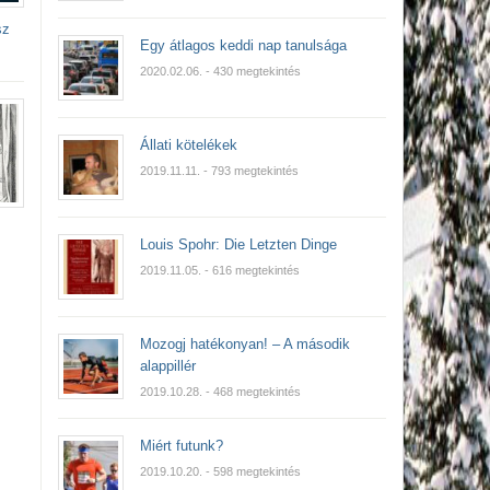
sz
Egy átlagos keddi nap tanulsága
2020.02.06.
- 430 megtekintés
Állati kötelékek
2019.11.11.
- 793 megtekintés
Louis Spohr: Die Letzten Dinge
2019.11.05.
- 616 megtekintés
Mozogj hatékonyan! – A második
alappillér
2019.10.28.
- 468 megtekintés
Miért futunk?
2019.10.20.
- 598 megtekintés