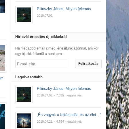
Pilinszky János: Milyen felemás
2019.07.02.
Hírlevél értesítés új cikkekről
Ha megadod email címed, értesítünk azonnal, amikor
egy új cikk felkerül a honlapra.
Feliratkozás
Legolvasottabb
om
Pilinszky János: Milyen felemás
2019.07.02.
- 7,335 megtekintés
„Én vagyok a feltámadás és az élet…”
2019.04.21.
- 4,554 megtekintés