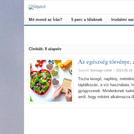
Mit mond az Írás?
5 perc a léleknek
Irodalmi sa
Címkék: 8 alapelv
Az egészség törvénye, a
Szerző:
Somogyi Lehel
|
2023.05.18.
Tiszta levegő, napfény, mértékl
táplálkozás, a víz használata, Is
gyógyszerek. Mindenkinek tudnia
arról, hogy miként alkalmazza ő