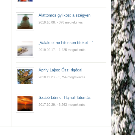
Alattomos gyilkos: a szégyen
2019.10.08.
- 878 megtekintés
„Valaki el ne hitessen titeket…”
2019.02.17.
- 1,425 megtekintés
Áprily Lajos: Őszi rigódal
2018.11.20.
- 3,754 megtekintés
Szabó Lőrinc: Hajnali látomás
2017.10.29.
- 3,263 megtekintés