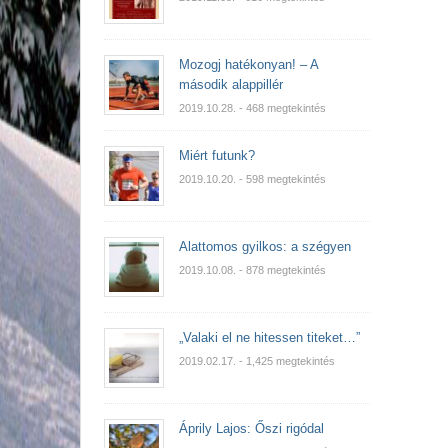
Mozogj hatékonyan! – A
második alappillér
2019.10.28.
- 468 megtekintés
Miért futunk?
2019.10.20.
- 598 megtekintés
Alattomos gyilkos: a szégyen
2019.10.08.
- 878 megtekintés
„Valaki el ne hitessen titeket…”
2019.02.17.
- 1,425 megtekintés
Áprily Lajos: Őszi rigódal