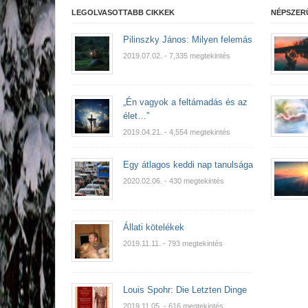
LEGOLVASOTTABB CIKKEK
NÉPSZER
Pilinszky János: Milyen felemás
2019.07.02.
- 7,335 megtekintés
„Én vagyok a feltámadás és az
élet…”
2019.04.21.
- 4,554 megtekintés
Egy átlagos keddi nap tanulsága
2020.02.06.
- 430 megtekintés
Állati kötelékek
2019.11.11.
- 793 megtekintés
Louis Spohr: Die Letzten Dinge
2019.11.05.
- 616 megtekintés