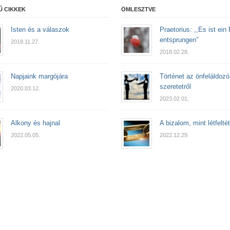
Ű CIKKEK
ÖMLESZTVE
Isten és a válaszok
Praetorius: ,,Es ist ein
entsprungen”
2018.11.27.
2018.02.28.
Napjaink margójára
Történet az önfeláldozó
szeretetről
2020.03.12.
2023.02.01.
Alkony és hajnal
A bizalom, mint létfeltét
2022.05.05.
2022.12.29.