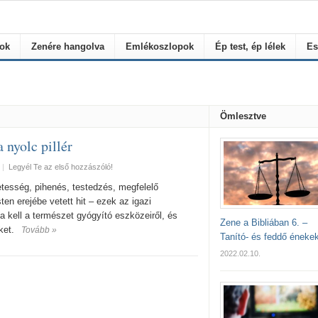
rok
Zenére hangolva
Emlékoszlopok
Ép test, ép lélek
Es
Ömlesztve
 nyolc pillér
|
Legyél Te az első hozzászóló!
etesség, pihenés, testedzés, megfelelő
ten erejébe vetett hit – ezek az igazi
 kell a természet gyógyító eszközeiről, és
Zene a Bibliában 6. –
ket.
Tovább »
Tanító- és feddő éneke
2022.02.10.