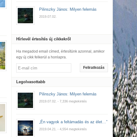
Pilinszky János: Milyen felemás
2019.07.02.
Hírlevél értesítés új cikkekről
Ha megadod email címed, értesítünk azonnal, amikor
egy új cikk felkerül a honlapra.
Feliratkozás
Legolvasottabb
Pilinszky János: Milyen felemás
2019.07.02.
- 7,336 megtekintés
„Én vagyok a feltámadás és az élet…”
2019.04.21.
- 4,554 megtekintés