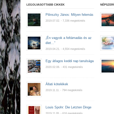
LEGOLVASOTTABB CIKKEK
NÉPSZER
Pilinszky János: Milyen felemás
2019.07.02.
- 7,336 megtekintés
„Én vagyok a feltámadás és az
élet…”
2019.04.21.
- 4,554 megtekintés
Egy átlagos keddi nap tanulsága
2020.02.06.
- 431 megtekintés
Állati kötelékek
2019.11.11.
- 794 megtekintés
Louis Spohr: Die Letzten Dinge
2019.11.05.
- 616 megtekintés