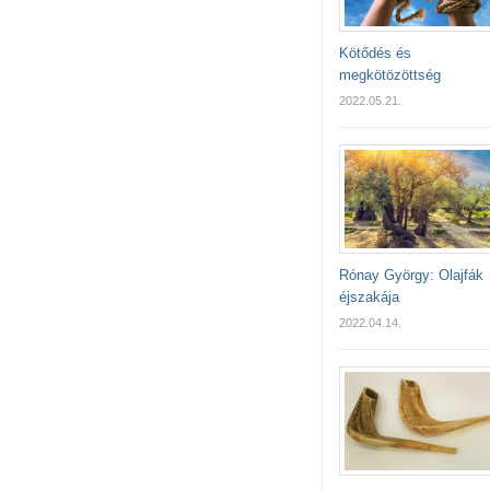
Kötődés és
megkötözöttség
2022.05.21.
Rónay György: Olajfák
éjszakája
2022.04.14.