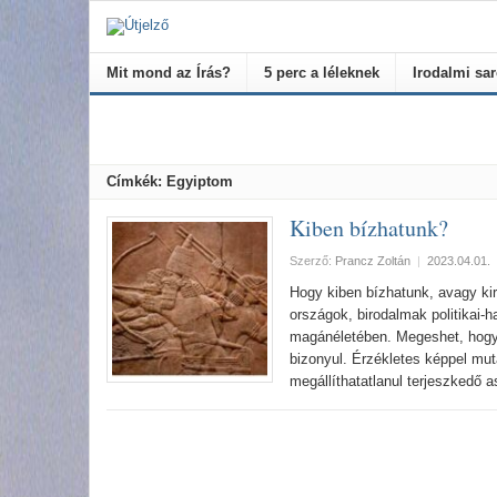
Mit mond az Írás?
5 perc a léleknek
Irodalmi sa
Címkék: Egyiptom
Kiben bízhatunk?
Szerző:
Prancz Zoltán
|
2023.04.01.
Hogy kiben bízhatunk, avagy ki
országok, birodalmak politikai-h
magánéletében. Megeshet, hogy
bizonyul. Érzékletes képpel mut
megállíthatatlanul terjeszkedő 