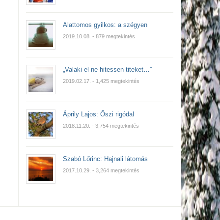
Alattomos gyilkos: a szégyen
2019.10.08.
- 879 megtekintés
„Valaki el ne hitessen titeket…”
2019.02.17.
- 1,425 megtekintés
Áprily Lajos: Őszi rigódal
2018.11.20.
- 3,754 megtekintés
Szabó Lőrinc: Hajnali látomás
2017.10.29.
- 3,264 megtekintés