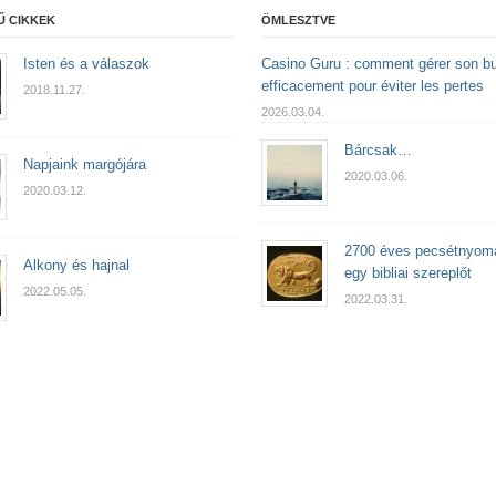
Ű CIKKEK
ÖMLESZTVE
Isten és a válaszok
Casino Guru : comment gérer son b
efficacement pour éviter les pertes
2018.11.27.
2026.03.04.
Bárcsak…
Napjaink margójára
2020.03.06.
2020.03.12.
2700 éves pecsétnyoma
Alkony és hajnal
egy bibliai szereplőt
2022.05.05.
2022.03.31.