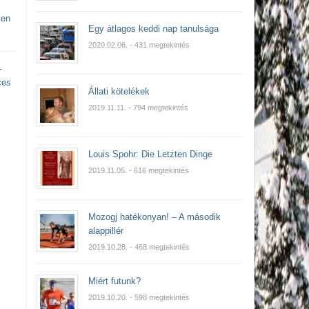
ken
Egy átlagos keddi nap tanulsága
2020.02.06.
- 431 megtekintés
-
ces
Állati kötelékek
2019.11.11.
- 794 megtekintés
Louis Spohr: Die Letzten Dinge
2019.11.05.
- 616 megtekintés
Mozogj hatékonyan! – A második
alappillér
2019.10.28.
- 468 megtekintés
Miért futunk?
2019.10.20.
- 598 megtekintés