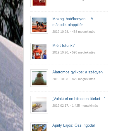
Mozogj hatékonyan! – A
második alappillér
2019.10.28.
- 468 megtekintés
Miért futunk?
2019.10.20.
- 598 megtekintés
Alattomos gyilkos: a szégyen
2019.10.08.
- 879 megtekintés
„Valaki el ne hitessen titeket…”
2019.02.17.
- 1,425 megtekintés
Áprily Lajos: Őszi rigódal