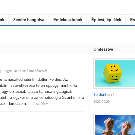
rok
Zenére hangolva
Emlékoszlopok
Ép test, ép lélek
Es
Ömlesztve
|
Legyél Te az első hozzászóló!
re támaszkodhatunk, időtlen kérdés. Az
atalmi szövetkezése terén éppúgy, mint ki-ki
 egy biztosnak látszó támasz ingatagnak
Te döntesz!
atott rá egykor erre az eshetőségre Szanhérib, a
2023.04.20.
asszír birodalom…
Tovább »