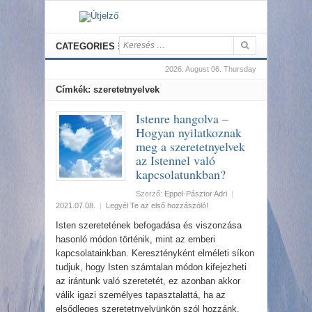
CATEGORIES
2026. August 06. Thursday
Címkék: szeretetnyelvek
Istenre hangolva –
Hogyan nyilatkoznak
meg a szeretetnyelvek
az Istennel való
kapcsolatunkban?
Szerző:
Eppel-Pásztor Adri
|
2021.07.08.
|
Legyél Te az első hozzászóló!
Isten szeretetének befogadása és viszonzása
hasonló módon történik, mint az emberi
kapcsolatainkban. Keresztényként elméleti síkon
tudjuk, hogy Isten számtalan módon kifejezheti
az irántunk való szeretetét, ez azonban akkor
válik igazi személyes tapasztalattá, ha az
elsődleges szeretetnyelvünkön szól hozzánk,