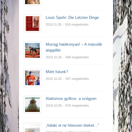
Louis Spohr: Die Letzten Dinge
2019.11.05.
- 616 megtekintés
Mozogj hatékonyan! – A második
alappillér
2019.10.28.
- 468 megtekintés
Miért futunk?
2019.10.20.
- 597 megtekintés
Alattomos gyilkos: a szégyen
2019.10.08.
- 878 megtekintés
„Valaki el ne hitessen titeket…”