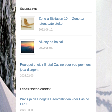
ÖMLESZTVE
Zene a Bibliában 10. – Zene az
istentiszteleteken
2022.06.10.
Alkony és hajnal
2022.05.05.
Pourquoi choisir Brutal Casino pour vos premiers
jeux d’argent
2026.02.03.
LEGFRISSEBB CIKKEK
Wat zijn de Hoogste Beoordelingen voor Casino
Lab?
2026.03.11.