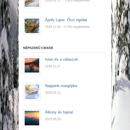
2019.02.17.
- 1,425 megtekintés
Áprily Lajos: Őszi rigódal
2018.11.20.
- 3,752 megtekintés
NÉPSZERŰ CIKKEK
Isten és a válaszok
2018.11.27.
Napjaink margójára
2020.03.12.
Alkony és hajnal
2022.05.05.