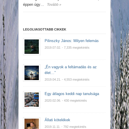
éppen úgy…
Tovább »
LEGOLVASOTTABB CIKKEK
Pilinszky János: Milyen felemás
2019.07.02.
- 7,335 megtekintés
„Én vagyok a feltámadás és az
élet…”
2019.04.21.
- 4,553 megtekintés
Egy átlagos keddi nap tanulsága
2020.02.06.
- 430 megtekintés
Állati kötelékek
2019.11.11.
- 792 megtekintés