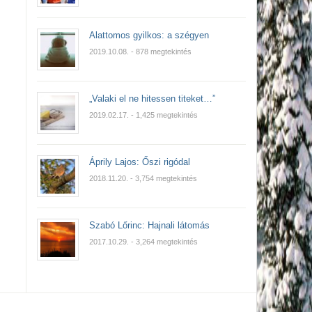
Alattomos gyilkos: a szégyen
2019.10.08.
- 878 megtekintés
„Valaki el ne hitessen titeket…”
2019.02.17.
- 1,425 megtekintés
Áprily Lajos: Őszi rigódal
2018.11.20.
- 3,754 megtekintés
Szabó Lőrinc: Hajnali látomás
2017.10.29.
- 3,264 megtekintés