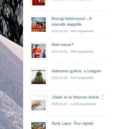
Mozogj hatékonyan! – A
második alappillér
2019.10.28.
- 468 megtekintés
Miért futunk?
2019.10.20.
- 598 megtekintés
Alattomos gyilkos: a szégyen
2019.10.08.
- 878 megtekintés
„Valaki el ne hitessen titeket…”
2019.02.17.
- 1,425 megtekintés
Áprily Lajos: Őszi rigódal