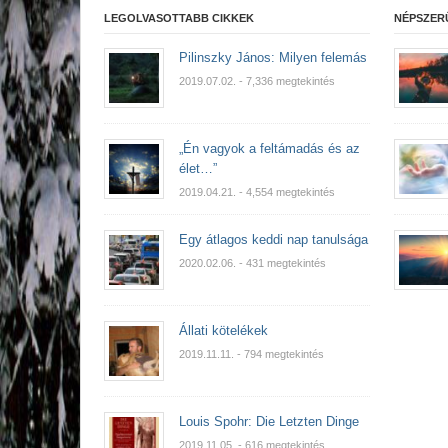
LEGOLVASOTTABB CIKKEK
NÉPSZER
Pilinszky János: Milyen felemás
2019.07.02.
- 7,336 megtekintés
„Én vagyok a feltámadás és az
élet…”
2019.04.21.
- 4,554 megtekintés
Egy átlagos keddi nap tanulsága
2020.02.06.
- 431 megtekintés
Állati kötelékek
2019.11.11.
- 794 megtekintés
Louis Spohr: Die Letzten Dinge
2019.11.05.
- 616 megtekintés