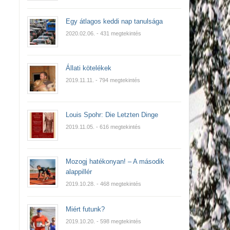
Egy átlagos keddi nap tanulsága
2020.02.06.
- 431 megtekintés
Állati kötelékek
2019.11.11.
- 794 megtekintés
Louis Spohr: Die Letzten Dinge
2019.11.05.
- 616 megtekintés
Mozogj hatékonyan! – A második
alappillér
2019.10.28.
- 468 megtekintés
Miért futunk?
2019.10.20.
- 598 megtekintés