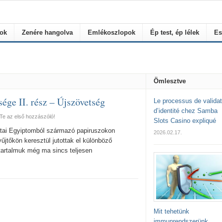
rok
Zenére hangolva
Emlékoszlopok
Ép test, ép lélek
Es
Ömlesztve
ssége II. rész – Újszövetség
Le processus de validat
d’identité chez Samba
Te az első hozzászóló!
Slots Casino expliqué
atai Egyiptomból származó papiruszokon
2026.02.17.
űjtőkön keresztül jutottak el különböző
tartalmuk még ma sincs teljesen
Mit tehetünk
immunrendszerünk