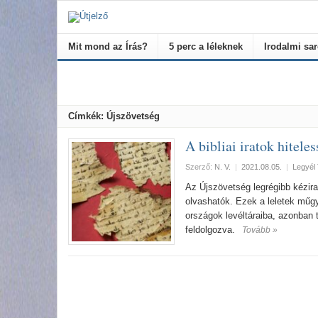
Mit mond az Írás?
5 perc a léleknek
Irodalmi sa
Címkék: Újszövetség
A bibliai iratok hitele
Szerző:
N. V.
|
2021.08.05.
|
Legyél 
Az Újszövetség legrégibb kézir
olvashatók. Ezek a leletek műgy
országok levéltáraiba, azonban 
feldolgozva.
Tovább »