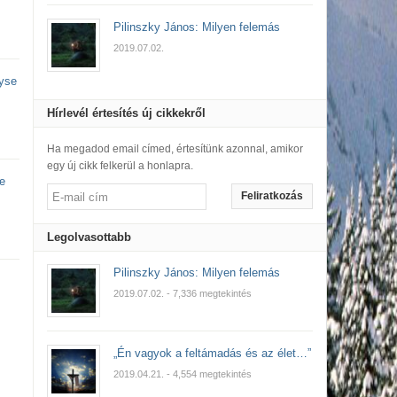
Pilinszky János: Milyen felemás
2019.07.02.
yse
Hírlevél értesítés új cikkekről
Ha megadod email címed, értesítünk azonnal, amikor
egy új cikk felkerül a honlapra.
e
Feliratkozás
Legolvasottabb
Pilinszky János: Milyen felemás
2019.07.02.
- 7,336 megtekintés
„Én vagyok a feltámadás és az élet…”
2019.04.21.
- 4,554 megtekintés