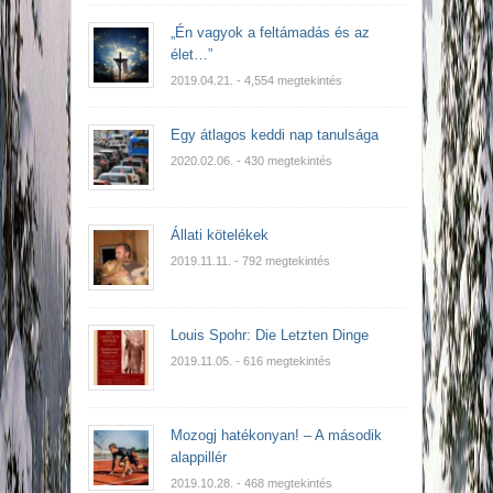
„Én vagyok a feltámadás és az
élet…”
2019.04.21.
- 4,554 megtekintés
Egy átlagos keddi nap tanulsága
2020.02.06.
- 430 megtekintés
Állati kötelékek
2019.11.11.
- 792 megtekintés
Louis Spohr: Die Letzten Dinge
2019.11.05.
- 616 megtekintés
Mozogj hatékonyan! – A második
alappillér
2019.10.28.
- 468 megtekintés