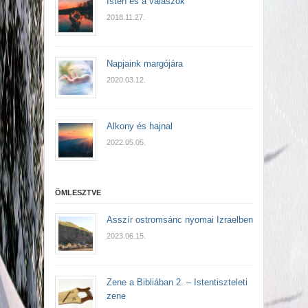
Isten és a válaszok
2018.11.27.
Napjaink margójára
2020.03.12.
Alkony és hajnal
2022.05.05.
ÖMLESZTVE
Asszír ostromsánc nyomai Izraelben
2023.06.15.
Zene a Bibliában 2. – Istentiszteleti
zene