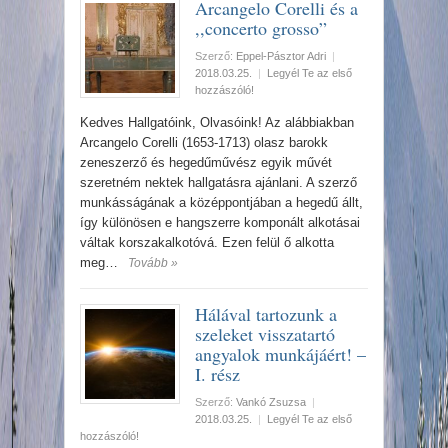
Arcangelo Corelli és a
,,concerto grosso”
Szerző:
Eppel-Pásztor Adri
|
2018.03.25.
|
Legyél Te az első
hozzászóló!
Kedves Hallgatóink, Olvasóink! Az alábbiakban
Arcangelo Corelli (1653-1713) olasz barokk
zeneszerző és hegedűművész egyik művét
szeretném nektek hallgatásra ajánlani. A szerző
munkásságának a középpontjában a hegedű állt,
így különösen e hangszerre komponált alkotásai
váltak korszakalkotóvá. Ezen felül ő alkotta
meg…
Tovább »
Hálával tartozunk a
szeleket visszatartó
angyalok munkájáért! –
I. rész
Szerző:
Vankó Zsuzsa
|
2018.03.25.
|
Legyél Te az első
hozzászóló!