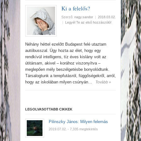
Ki a felelős?
Szerző:
nagy.sandor
|
2018.03.02.
|
Legyél Te az első hozzászóló!
Néhány héttel ezelőtt Budapest felé utaztam
autóbusszal. Úgy hozta az élet, hogy egy
rendkívül intelligens, tíz éves kislány volt az
útitársam, akivel – korához viszonyítva –
meglepően mély beszélgetésbe bonyolódtunk.
Társalogtunk a terepfutásról, függőségekről, arról,
hogy az iskolában milyen csúnyán…
Tovább »
LEGOLVASOTTABB CIKKEK
Pilinszky János: Milyen felemás
2019.07.02.
- 7,335 megtekintés