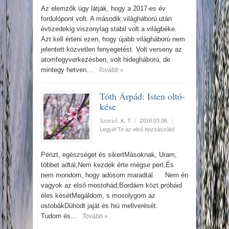
Az elemzők úgy látják, hogy a 2017-es év
fordulópont volt. A második világháború után
évtizedekig viszonylag stabil volt a világbéke.
Azt kell érteni ezen, hogy újabb világháború nem
jelentett közvetlen fenyegetést. Volt verseny az
atomfegyverkezésben, volt hidegháború, de
mintegy hetven…
Tovább »
Tóth Árpád: Isten oltó-
kése
Szerző:
K. T.
|
2018.03.06.
|
Legyél Te az első hozzászóló!
Pénzt, egészséget és sikertMásoknak, Uram,
többet adtál,Nem kezdek érte mégse pert,És
nem mondom, hogy adósom maradtál. Nem én
vagyok az első mostohád;Bordáim közt próbáid
éles késétMegáldom, s mosolygom az
ostobákDühödt jaját és hiú mellverését.
Tudom és…
Tovább »