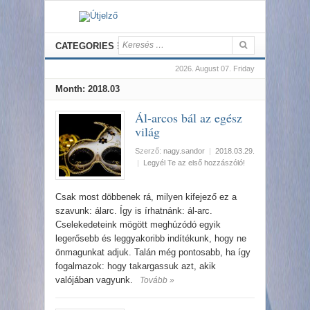
CATEGORIES
2026. August 07. Friday
Month:
2018.03
Ál-arcos bál az egész
világ
Szerző:
nagy.sandor
|
2018.03.29.
|
Legyél Te az első hozzászóló!
Csak most döbbenek rá, milyen kifejező ez a
szavunk: álarc. Így is írhatnánk: ál-arc.
Cselekedeteink mögött meghúzódó egyik
legerősebb és leggyakoribb indítékunk, hogy ne
önmagunkat adjuk. Talán még pontosabb, ha így
fogalmazok: hogy takargassuk azt, akik
valójában vagyunk.
Tovább »