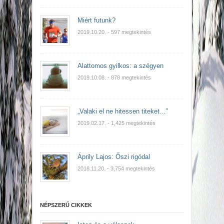
Miért futunk?
2019.10.20.
- 597 megtekintés
Alattomos gyilkos: a szégyen
2019.10.08.
- 878 megtekintés
„Valaki el ne hitessen titeket…”
2019.02.17.
- 1,425 megtekintés
Áprily Lajos: Őszi rigódal
2018.11.20.
- 3,754 megtekintés
NÉPSZERŰ CIKKEK