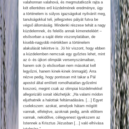
valahonnan valahová, és megmutatkozik rajta a
két ellentétes erő küzdelmének eredménye, úgy
a történelem is súlyos igazságokat nyilvánít meg,
tanulságokkal teli, jellegzetes pályát futva be
végső állomásáig. Mindenki részese tehát a nagy
küzdelemnek, és felelős annak kimeneteléért –
elsősorban a saját élete viszonylatában, de
kisebb-nagyobb mértékben a történelem
alakulását tekintve is. Jó hír viszont, hogy ebben
a küzdelemben nemcsak egy győztes lehet, mint
az ó- és újkori olimpiák versenyszámaiban,
hanem sok (s elsősorban nem másokat kell
legyőzni, hanem kinek-kinek önmagát). Arra
nézve pedig, hogy pontosan mit takar a Pál
apostol által említett romolhatatlan győzelmi
koszorú, megint csak az olimpiai küzdelmekkel
allegorizáló sorait idézhetjük: „Ha valami módon
eljuthatnék a halottak feltámadására. […] Egyet
cselekszem: azokat, amelyek hátam mögött
vannak, elfelejtve, azoknak pedig, amik előttem
vannak, nekidőlve, célegyenest igyekszem az
Istennek a Krisztus Jézusban […] való elhívása
jutalmára.”