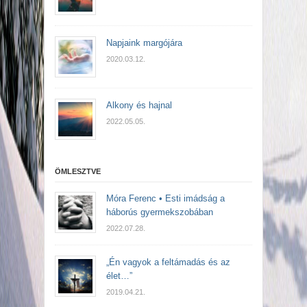
Napjaink margójára
2020.03.12.
Alkony és hajnal
2022.05.05.
ÖMLESZTVE
Móra Ferenc • Esti imádság a
háborús gyermekszobában
2022.07.28.
„Én vagyok a feltámadás és az
élet…”
2019.04.21.