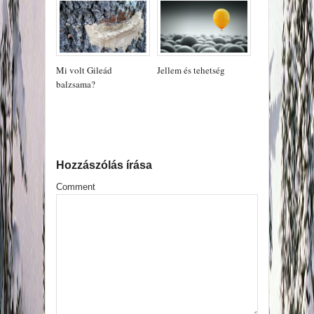
Mi volt Gileád
Jellem és tehetség
balzsama?
Hozzászólás írása
Comment