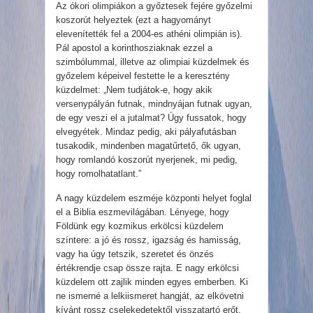
Az ókori olimpiákon a győztesek fejére győzelmi
koszorút helyeztek (ezt a hagyományt
elevenítették fel a 2004-es athéni olimpián is).
Pál apostol a korinthosziaknak ezzel a
szimbólummal, illetve az olimpiai küzdelmek és
győzelem képeivel festette le a keresztény
küzdelmet: „Nem tudjátok-e, hogy akik
versenypályán futnak, mindnyájan futnak ugyan,
de egy veszi el a jutalmat? Úgy fussatok, hogy
elvegyétek. Mindaz pedig, aki pályafutásban
tusakodik, mindenben magatűrtető, ők ugyan,
hogy romlandó koszorút nyerjenek, mi pedig,
hogy romolhatatlant.”
A nagy küzdelem eszméje központi helyet foglal
el a Biblia eszmevilágában. Lényege, hogy
Földünk egy kozmikus erkölcsi küzdelem
színtere: a jó és rossz, igazság és hamisság,
vagy ha úgy tetszik, szeretet és önzés
értékrendje csap össze rajta. E nagy erkölcsi
küzdelem ott zajlik minden egyes emberben. Ki
ne ismerné a lelkiismeret hangját, az elkövetni
kívánt rossz cselekedetektől visszatartó erőt,