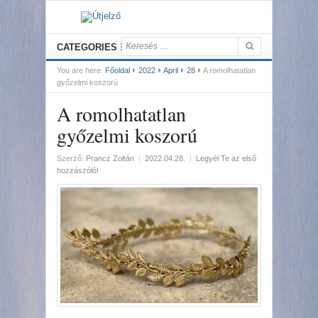
CATEGORIES
You are here:
Főoldal
2022
April
28
A romolhatatlan
győzelmi koszorú
A romolhatatlan
győzelmi koszorú
Szerző:
Prancz Zoltán
|
2022.04.28.
|
Legyél Te az első
hozzászóló!