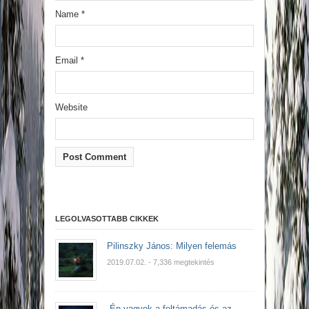
Name
*
Email
*
Website
LEGOLVASOTTABB CIKKEK
Pilinszky János: Milyen felemás
2019.07.02.
- 7,336 megtekintés
„Én vagyok a feltámadás és az