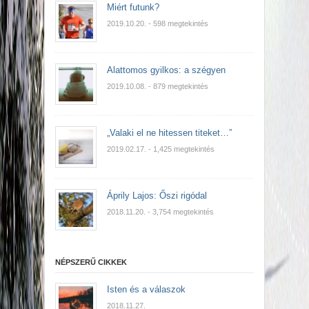
Miért futunk?
2019.10.20.
- 598 megtekintés
Alattomos gyilkos: a szégyen
2019.10.08.
- 879 megtekintés
„Valaki el ne hitessen titeket…”
2019.02.17.
- 1,425 megtekintés
Áprily Lajos: Őszi rigódal
2018.11.20.
- 3,754 megtekintés
NÉPSZERŰ CIKKEK
Isten és a válaszok
2018.11.27.