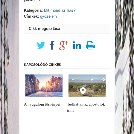
Kategória:
Mit mond az Írás?
Címkék:
győzelem
Cikk megosztása
KAPCSOLÓDÓ CIKKEK
A nyugalom törvényei
Tudhattak az apostolok
írni?