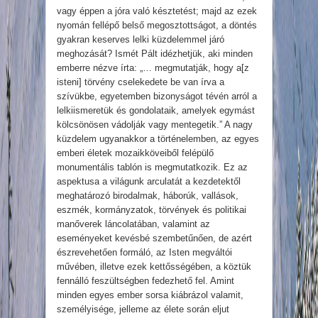
vagy éppen a jóra való késztetést; majd az ezek
nyomán fellépő belső megosztottságot, a döntés
gyakran keserves lelki küzdelemmel járó
meghozását? Ismét Pált idézhetjük, aki minden
emberre nézve írta: „… megmutatják, hogy a[z
isteni] törvény cselekedete be van írva a
szívükbe, egyetemben bizonyságot tévén arról a
lelkiismeretük és gondolataik, amelyek egymást
kölcsönösen vádolják vagy mentegetik.” A nagy
küzdelem ugyanakkor a történelemben, az egyes
emberi életek mozaikköveiből felépülő
monumentális tablón is megmutatkozik. Ez az
aspektusa a világunk arculatát a kezdetektől
meghatározó birodalmak, háborúk, vallások,
eszmék, kormányzatok, törvények és politikai
manőverek láncolatában, valamint az
eseményeket kevésbé szembetűnően, de azért
észrevehetően formáló, az Isten megváltói
művében, illetve ezek kettősségében, a köztük
fennálló feszültségben fedezhető fel. Amint
minden egyes ember sorsa kiábrázol valamit,
személyisége, jelleme az élete során eljut