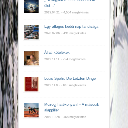
élet…”
2019.04.21.
- 4,554 megtekintés
Egy átlagos keddi nap tanulsága
2020.02.06.
- 431 megtekintés
Állati kötelékek
2019.11.11.
- 794 megtekintés
Louis Spohr: Die Letzten Dinge
2019.11.05.
- 616 megtekintés
Mozogj hatékonyan! – A második
alappillér
2019.10.28.
- 468 megtekintés