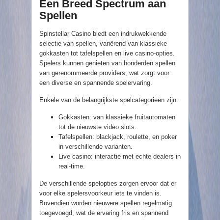
Een Breed Spectrum aan
Spellen
Spinstellar Casino biedt een indrukwekkende
selectie van spellen, variërend van klassieke
gokkasten tot tafelspellen en live casino-opties.
Spelers kunnen genieten van honderden spellen
van gerenommeerde providers, wat zorgt voor
een diverse en spannende spelervaring.
Enkele van de belangrijkste spelcategorieën zijn:
Gokkasten: van klassieke fruitautomaten
tot de nieuwste video slots.
Tafelspellen: blackjack, roulette, en poker
in verschillende varianten.
Live casino: interactie met echte dealers in
real-time.
De verschillende spelopties zorgen ervoor dat er
voor elke spelersvoorkeur iets te vinden is.
Bovendien worden nieuwere spellen regelmatig
toegevoegd, wat de ervaring fris en spannend