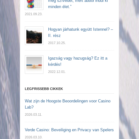
meg szívedet, mert abból indul ki
minden élet.”
2021.09.23.
Hogyan járhatunk együtt Istennel? –
II. rész
2017.10.25.
Igazság vagy hazugság? Ez itt a
kérdés!
2022.12.01.
LEGFRISSEBB CIKKEK
Wat zijn de Hoogste Beoordelingen voor Casino
Lab?
2026.03.11.
Verde Casino: Beveiliging en Privacy van Spelers
2026.03.10.