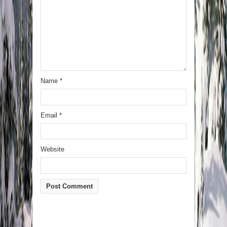
Name
*
Email
*
Website