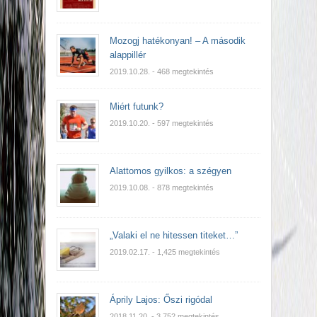
Mozogj hatékonyan! – A második
alappillér
2019.10.28.
- 468 megtekintés
Miért futunk?
2019.10.20.
- 597 megtekintés
Alattomos gyilkos: a szégyen
2019.10.08.
- 878 megtekintés
„Valaki el ne hitessen titeket…”
2019.02.17.
- 1,425 megtekintés
Áprily Lajos: Őszi rigódal
2018.11.20.
- 3,752 megtekintés