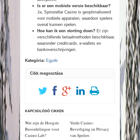
Is er een mobiele versie beschikbaar?
Ja, Spinstellar Casino is geoptimaliseerd
voor mobiele apparaten, waardoor spelers
overal kunnen spelen.
Hoe kan ik een storting doen?
Er zijn
verschillende betaalmethoden beschikbaar,
waaronder creditcards, e-wallets en
bankoverschrijvingen.
Kategória:
Egyéb
Cikk megosztása
KAPCSOLÓDÓ CIKKEK
Wat zijn de Hoogste
Verde Casino:
Beoordelingen voor
Beveiliging en Privacy
Casino Lab?
van Spelers