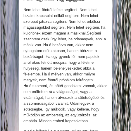
Nem lehet föntről lefele segíteni. Nem lehet
bizalmi kapcsolat nélkül segíteni. Nem lehet
szerepet játszva segíteni. Nem lehet erkölcsi
magasságokból segíteni. Nem lehet segíteni, ha
különbnek érzem magam a másiknál.Segíteni
szerintem csak úgy lehet, ha odamegyek, ahol a
másik van. Ha ő bezárva van, akkor nem
nyitogatom erőszakosan, hanem átérzem a
bezártságot. Ha egy gyerek fél, nem papolok
arról okos felnőtt módjára, hogy a félelme
hülyeség, hanem belehelyezkedek abba a
félelembe. Ha ő mélyen van, akkor mélyre
megyek, nem föntről próbálom felrángatni.
Ha ő szomorú, és sötét gondolatai vannak, akkor
nem erőltetem rá a világosságot, vagy a
vidámságot, hanem átveszek a sötétségéből és
a szomorúságából valamit. Odamegyek a
sötétségbe. Így működik, vagy kellene, hogy
működjön az emberség, az együttérzés, az
empátia. Minden emberi kapcsolatban.