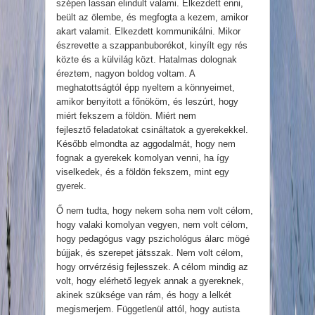
szépen lassan elindult valami. Elkezdett enni,
beült az ölembe, és megfogta a kezem, amikor
akart valamit. Elkezdett kommunikálni. Mikor
észrevette a szappanbuborékot, kinyílt egy rés
közte és a külvilág közt. Hatalmas dolognak
éreztem, nagyon boldog voltam. A
meghatottságtól épp nyeltem a könnyeimet,
amikor benyitott a főnököm, és leszúrt, hogy
miért fekszem a földön. Miért nem
fejlesztő feladatokat csináltatok a gyerekekkel.
Később elmondta az aggodalmát, hogy nem
fognak a gyerekek komolyan venni, ha így
viselkedek, és a földön fekszem, mint egy
gyerek.
Ő nem tudta, hogy nekem soha nem volt célom,
hogy valaki komolyan vegyen, nem volt célom,
hogy pedagógus vagy pszichológus álarc mögé
bújjak, és szerepet játsszak. Nem volt célom,
hogy orrvérzésig fejlesszek. A célom mindig az
volt, hogy elérhető legyek annak a gyereknek,
akinek szüksége van rám, és hogy a lelkét
megismerjem. Függetlenül attól, hogy autista