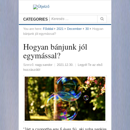
CATEGORIES
You are here:
Főoldal
2021
December
30
Hogyan
bánjunk jól egymással?
Hogyan bánjunk jól
egymással?
Szerző:
nagy.sandor
|
2021.12.30.
|
Legyél Te az első
hozzászóló!
“Járt a csoportba egy 6 éves fiú, aki soha senkire