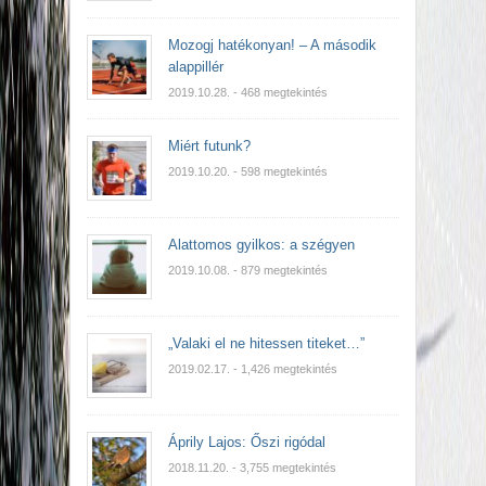
Mozogj hatékonyan! – A második
alappillér
2019.10.28.
- 468 megtekintés
Miért futunk?
2019.10.20.
- 598 megtekintés
Alattomos gyilkos: a szégyen
2019.10.08.
- 879 megtekintés
„Valaki el ne hitessen titeket…”
2019.02.17.
- 1,426 megtekintés
Áprily Lajos: Őszi rigódal
2018.11.20.
- 3,755 megtekintés