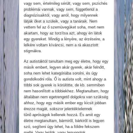
vagy sem, értelmileg sérült, vagy sem, pszichés
problémái vannak, vagy sem, függetlenül a
diagnózisaiktól, vagy arról, hogy milyennek
látják őket a szüleik, vagy a tanáraik. Nem
vettem fel az ő szemüvegüket soha, mert nem
akartam, hogy az torzítsa azt, ahogy én látok
egy gyereket. Mindig a lényére, az érzéseire, a
lelkére voltam kíváncsi, nem a rá akasztott
stigmákra.
Az autistáktól tanultam meg egy életre, hogy egy
másik embert, legyen akár gyerek, akár felnőtt,
soha nem lehet kategóriába sorolni, és úgy
gondolkodni róla. Ő is autista volt, mint ahogy a
többi sok gyerek is körülötte, de kb. semmiben
nem hasonlított a többiekhez. Megtanultam, hogy
általában nem egetrengető dolgokra van szükség
ahhoz, hogy egy másik ember egy kicsit jobban
érezze magát, sokszor jelentéktelennek
tűnő apróságok kellenek hozzá. És amit egy
életre megtanultam, bármiről, bárkiről is legyen
szó, segíteni úgy lehet, ha a földre fekszem
mellé. Vagy leülök, vagy leguggolok.