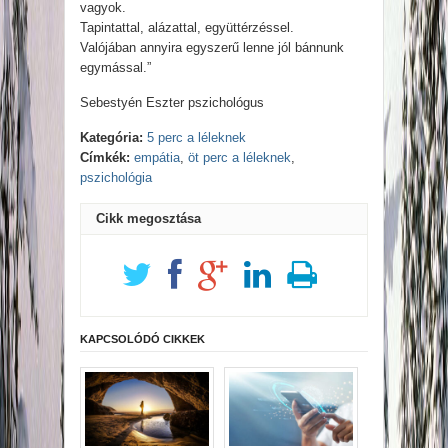
vagyok.
Tapintattal, alázattal, együttérzéssel.
Valójában annyira egyszerű lenne jól bánnunk
egymással.”
Sebestyén Eszter pszichológus
Kategória:
5 perc a léleknek
Címkék:
empátia
,
öt perc a léleknek
,
pszichológia
Cikk megosztása
KAPCSOLÓDÓ CIKKEK