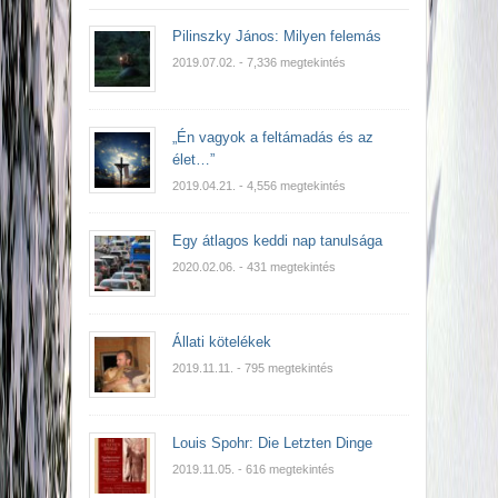
Pilinszky János: Milyen felemás
2019.07.02.
- 7,336 megtekintés
„Én vagyok a feltámadás és az
élet…”
2019.04.21.
- 4,556 megtekintés
Egy átlagos keddi nap tanulsága
2020.02.06.
- 431 megtekintés
Állati kötelékek
2019.11.11.
- 795 megtekintés
Louis Spohr: Die Letzten Dinge
2019.11.05.
- 616 megtekintés