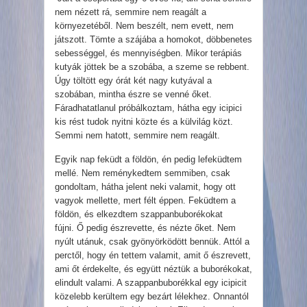
nem nézett rá, semmire nem reagált a
környezetéből. Nem beszélt, nem evett, nem
játszott. Tömte a szájába a homokot, döbbenetes
sebességgel, és mennyiségben. Mikor terápiás
kutyák jöttek be a szobába, a szeme se rebbent.
Úgy töltött egy órát két nagy kutyával a
szobában, mintha észre se venné őket.
Fáradhatatlanul próbálkoztam, hátha egy icipici
kis rést tudok nyitni közte és a külvilág közt.
Semmi nem hatott, semmire nem reagált.
Egyik nap feküdt a földön, én pedig lefeküdtem
mellé. Nem reménykedtem semmiben, csak
gondoltam, hátha jelent neki valamit, hogy ott
vagyok mellette, mert félt éppen. Feküdtem a
földön, és elkezdtem szappanbuborékokat
fújni. Ő pedig észrevette, és nézte őket. Nem
nyúlt utánuk, csak gyönyörködött bennük. Attól a
perctől, hogy én tettem valamit, amit ő észrevett,
ami őt érdekelte, és együtt néztük a buborékokat,
elindult valami. A szappanbuborékkal egy icipicit
közelebb kerültem egy bezárt lélekhez. Onnantól