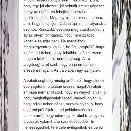
Mindig felfordul a gyomrom, mikor azt látom,
hogy egy jól öltözött, jól szituált ember gőgösen
megy az utcán, és lehajítja a pénzt a
hajléktalannak. Még egy pillanatot sem szán rá
arra, hogy lehajoljon. Odahajítja, mint kutyának a
csontot. Rosszabb esetben még utasításokat is
ad az ötven forintjához, hogy mire szabad
költenie és mire nem. Ha megalázok,
megszégyenítek valakit, ha úgy „segítek”, hogy
lenézem közben, hogy felsőbbrendűnek érzem
magam közben, az nem segítség. Az a
„segítség” arról szól, hogy én jó embernek
érezzem magam. Az valójában egy színjáték.
A valódi segítség mindig arról szól, hogy akinek
épp segítünk, ő jobban érezze magát.A valódi
empátia nem arról szól, hogy én vagyok olyan jó,
hogy meghallgassalak téged, vagyok olyan jó,
hogy adjak neked pénzt, vagyok olyan jó, hogy
segíteni próbáljak rajtad példabeszédekkel,
hanem arról, hogy odamegyek, ahol te vagy, és
átveszek valamit a te szenvedésedből, te
nehézségedből, te érzelemvilágodból, és veled