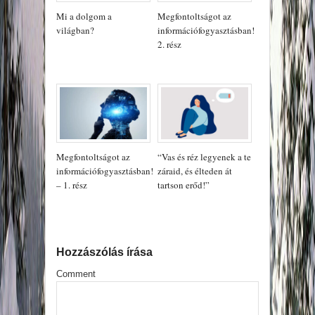
Mi a dolgom a
Megfontoltságot az
világban?
információfogyasztásban!
2. rész
Megfontoltságot az
“Vas és réz legyenek a te
információfogyasztásban!
záraid, és élteden át
– 1. rész
tartson erőd!”
Hozzászólás írása
Comment