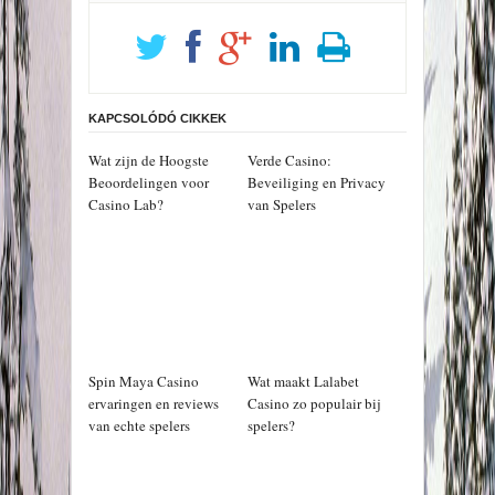
KAPCSOLÓDÓ CIKKEK
Wat zijn de Hoogste
Verde Casino:
Beoordelingen voor
Beveiliging en Privacy
Casino Lab?
van Spelers
Spin Maya Casino
Wat maakt Lalabet
ervaringen en reviews
Casino zo populair bij
van echte spelers
spelers?