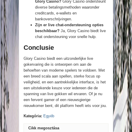
Glory Casino?
Glory Casino ondersteunt
diverse betalingsmethoden waaronder
creditcards, e-wallets en
bankoverschrijvingen.
Zijn er live chat-ondersteuning opties
beschikbaar?
Ja, Glory Casino biedt live
chat ondersteuning voor snelle hulp.
Conclusie
Glory Casino biedt een uitzonderlijke live
gokervaring die is ontworpen om aan de
behoeften van moderne spelers te voldoen. Met
een breed scala aan spellen, sterke focus op
veiligheid, en een aantrekkelijke interface, is het
een uitstekende keuze voor iedereen die de
spanning van live gokken wil ervaren. Of je nu
een fervent gamer of een nieuwsgierige
nieuwkomer bent, dit platform heeft iets voor jou.
Kategória:
Egyéb
Cikk megosztása