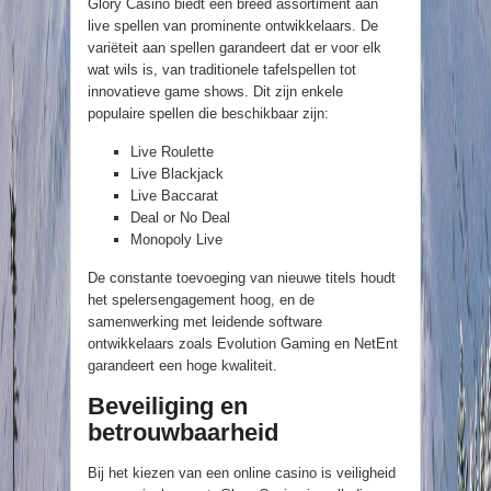
Glory Casino biedt een breed assortiment aan
live spellen van prominente ontwikkelaars. De
variëteit aan spellen garandeert dat er voor elk
wat wils is, van traditionele tafelspellen tot
innovatieve game shows. Dit zijn enkele
populaire spellen die beschikbaar zijn:
Live Roulette
Live Blackjack
Live Baccarat
Deal or No Deal
Monopoly Live
De constante toevoeging van nieuwe titels houdt
het spelersengagement hoog, en de
samenwerking met leidende software
ontwikkelaars zoals Evolution Gaming en NetEnt
garandeert een hoge kwaliteit.
Beveiliging en
betrouwbaarheid
Bij het kiezen van een online casino is veiligheid