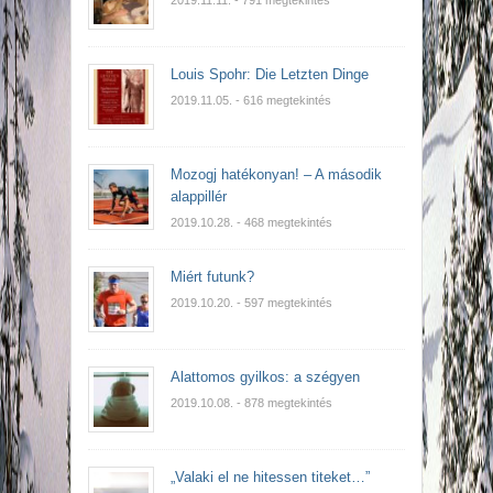
2019.11.11.
- 791 megtekintés
Louis Spohr: Die Letzten Dinge
2019.11.05.
- 616 megtekintés
Mozogj hatékonyan! – A második
alappillér
2019.10.28.
- 468 megtekintés
Miért futunk?
2019.10.20.
- 597 megtekintés
Alattomos gyilkos: a szégyen
2019.10.08.
- 878 megtekintés
„Valaki el ne hitessen titeket…”