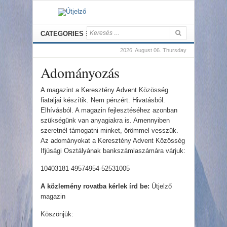
CATEGORIES
2026. August 06. Thursday
Adományozás
A magazint a Keresztény Advent Közösség
fiataljai készítik. Nem pénzért. Hivatásból.
Elhívásból. A magazin fejlesztéséhez azonban
szükségünk van anyagiakra is. Amennyiben
szeretnél támogatni minket, örömmel vesszük.
Az adományokat a Keresztény Advent Közösség
Ifjúsági Osztályának bankszámlaszámára várjuk:
10403181-49574954-52531005
A közlemény rovatba kérlek írd be:
Útjelző
magazin
Köszönjük: