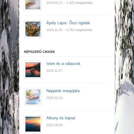
2019.02.17.
- 1,425 megtekintés
Áprily Lajos: Őszi rigódal
2018.11.20.
- 3,752 megtekintés
NÉPSZERŰ CIKKEK
Isten és a válaszok
2018.11.27.
Napjaink margójára
2020.03.12.
Alkony és hajnal
2022.05.05.