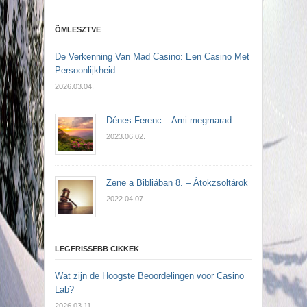
ÖMLESZTVE
De Verkenning Van Mad Casino: Een Casino Met
Persoonlijkheid
2026.03.04.
Dénes Ferenc – Ami megmarad
2023.06.02.
Zene a Bibliában 8. – Átokzsoltárok
2022.04.07.
LEGFRISSEBB CIKKEK
Wat zijn de Hoogste Beoordelingen voor Casino
Lab?
2026.03.11.