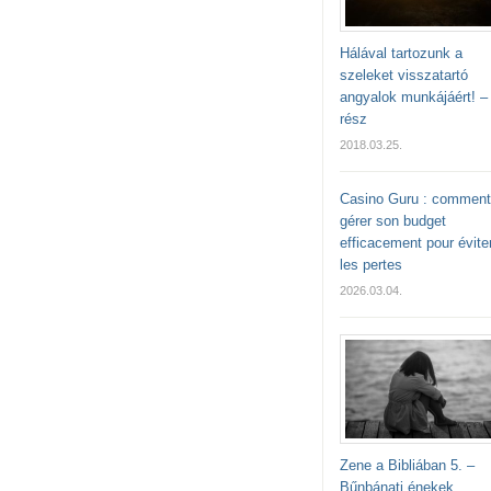
Hálával tartozunk a
szeleket visszatartó
angyalok munkájáért! – 
rész
2018.03.25.
Casino Guru : comment
gérer son budget
efficacement pour évite
les pertes
2026.03.04.
Zene a Bibliában 5. –
Bűnbánati énekek