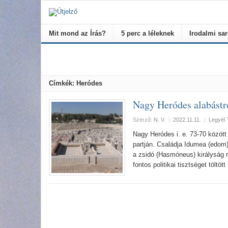
Mit mond az Írás?
5 perc a léleknek
Irodalmi sa
Címkék: Heródes
Nagy Heródes alabástr
Szerző:
N. V.
|
2022.11.11.
|
Legyél 
Nagy Heródes i. e. 73-70 között 
partján. Családja Idumea (edom)
a zsidó (Hasmóneus) királyság rés
fontos politikai tisztséget töltö