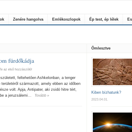
rok
Zenére hangolva
Emlékoszlopok
Ép test, ép lélek
Es
Ömlesztve
om fürdőkádja
Te az első hozzászóló!
született, feltehetően Ashkelonban, a tenger
 területéről származott, amely ebben az időben
ze volt. Apja, Antipater, aki zsidó hitre tért,
Kiben bízhatunk?
tt be a jeruzsálemi…
Tovább »
2023.04.01.