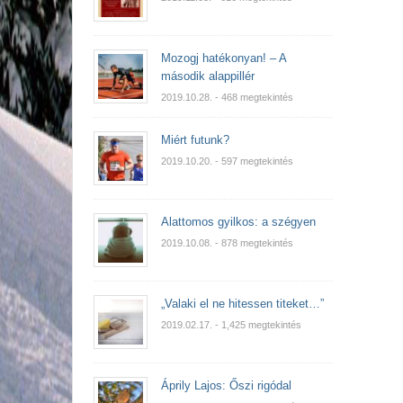
Mozogj hatékonyan! – A
második alappillér
2019.10.28.
- 468 megtekintés
Miért futunk?
2019.10.20.
- 597 megtekintés
Alattomos gyilkos: a szégyen
2019.10.08.
- 878 megtekintés
„Valaki el ne hitessen titeket…”
2019.02.17.
- 1,425 megtekintés
Áprily Lajos: Őszi rigódal