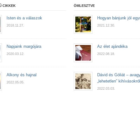
Ű CIKKEK
ÖMLESZTVE
Isten és a válaszok
Hogyan bánjunk jól eg
2018.11.27.
2021.12.30.
Napjaink margójára
Az élet ajándéka
2020.03.12.
2022.08.18.
Alkony és hajnal
Dávid és Góliát – avag
„lehetetlen” kihívásokró
2022.05.05.
2022.03.03.