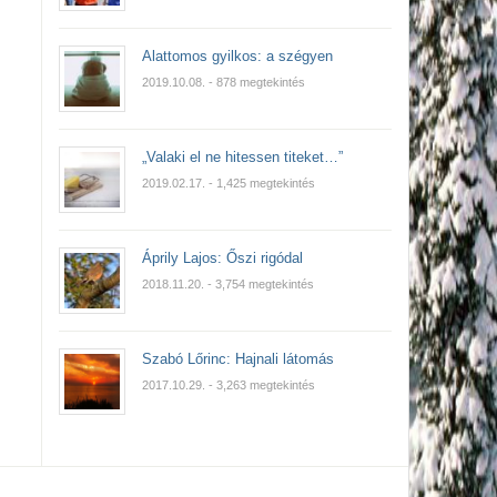
Alattomos gyilkos: a szégyen
2019.10.08.
- 878 megtekintés
„Valaki el ne hitessen titeket…”
2019.02.17.
- 1,425 megtekintés
Áprily Lajos: Őszi rigódal
2018.11.20.
- 3,754 megtekintés
Szabó Lőrinc: Hajnali látomás
2017.10.29.
- 3,263 megtekintés