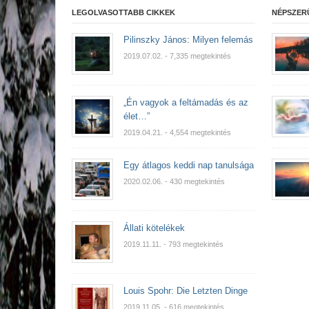
LEGOLVASOTTABB CIKKEK
NÉPSZER
Pilinszky János: Milyen felemás
2019.07.02.
- 7,335 megtekintés
„Én vagyok a feltámadás és az
élet…”
2019.04.21.
- 4,554 megtekintés
Egy átlagos keddi nap tanulsága
2020.02.06.
- 430 megtekintés
Állati kötelékek
2019.11.11.
- 793 megtekintés
Louis Spohr: Die Letzten Dinge
2019.11.05.
- 616 megtekintés