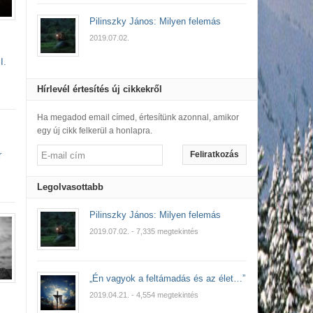
Pilinszky János: Milyen felemás
2019.07.02.
I.
Hírlevél értesítés új cikkekről
Ha megadod email címed, értesítünk azonnal, amikor
egy új cikk felkerül a honlapra.
r
Feliratkozás
Legolvasottabb
Pilinszky János: Milyen felemás
2019.07.02.
- 7,335 megtekintés
„Én vagyok a feltámadás és az élet…”
2019.04.21.
- 4,554 megtekintés