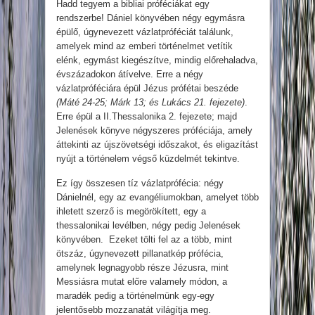
Hadd tegyem a bibliai próféciákat egy
rendszerbe! Dániel könyvében négy egymásra
épülő, úgynevezett vázlatpróféciát találunk,
amelyek mind az emberi történelmet vetítik
elénk, egymást kiegészítve, mindig előrehaladva,
évszázadokon átívelve. Erre a négy
vázlatpróféciára épül Jézus prófétai beszéde
(Máté 24-25; Márk 13; és Lukács 21. fejezete)
.
Erre épül a II.Thessalonika 2. fejezete; majd
Jelenések könyve négyszeres próféciája, amely
áttekinti az újszövetségi időszakot, és eligazítást
nyújt a történelem végső küzdelmét tekintve.
Ez így összesen tíz vázlatprófécia: négy
Dánielnél, egy az evangéliumokban, amelyet több
ihletett szerző is megörökített, egy a
thessalonikai levélben, négy pedig Jelenések
könyvében. Ezeket tölti fel az a több, mint
ötszáz, úgynevezett pillanatkép prófécia,
amelynek legnagyobb része Jézusra, mint
Messiásra mutat előre valamely módon, a
maradék pedig a történelmünk egy-egy
jelentősebb mozzanatát világítja meg.