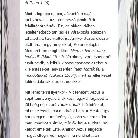
(II.Péter 1:19)
.
Mint a legtöbb ember, Jézustól a saját
tanítványai is az Isten országának földi
felállítását várták. Ez, az akkori időben
legelterjedtebb tanítás és várakozás egészen
áthatotta a tizenkettőt is. Amikor Jézus először
utalt arra, hogy megölik őt, Péter előfogta
Mesterét, és megfeddte:
“Nem eshet ez meg
tevéled!” (Máté 16:22)
. Valahányszor Jézus erről
szólt nekik, a lelkük visszautasította ezeket a
kijelentéseket, egyszerűen
“nem fogták fel a
mondottakat” (Lukács 18:34)
, mert az ellenkezett
földi érdekeikkel és érzéseikkel.
Mit lehet tenni ilyenkor? Mit tehetett Jézus a
saját tanítványaiért, akiket magával ragadott a
többség népszerű várakozása? Erőltetéssel,
rábeszéléssel sosem kívánt hatni a Mester, így
hát elengedte tanítványait, noha sosem szűnt
meg imádkozni értük, míg ők hol elaludtak, hol
kardot emeltek Érte. Amikor Jézus engedte
magát elfogni és megölni, kimondhatatlan