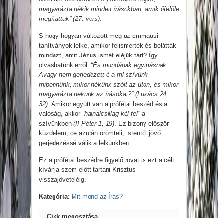
magyarázta nékik minden írásokban, amik őfelőle
megírattak” (27. vers)
.
S hogy hogyan változott meg az emmausi
tanítványok lelke, amikor felismerték és belátták
mindazt, amit Jézus ismét eléjük tárt? Így
olvashatunk erről:
“És mondának egymásnak:
Avagy nem gerjedezett-é a mi szívünk
mibennünk, mikor nékünk szólt az úton, és mikor
magyarázta nekünk az írásokat?” (Lukács 24,
32)
. Amikor együtt van a prófétai beszéd és a
valóság, akkor
“hajnalcsillag kél fel”
a
szívünkben
(II Péter 1, 19)
. Ez bizony először
küzdelem, de azután örömteli, Istentől jövő
gerjedezéssé válik a lelkünkben.
Ez a prófétai beszédre figyelő rovat is ezt a célt
kívánja szem előtt tartani Krisztus
visszajöveteléig.
Kategória:
Mit mond az Írás?
Cikk megosztása