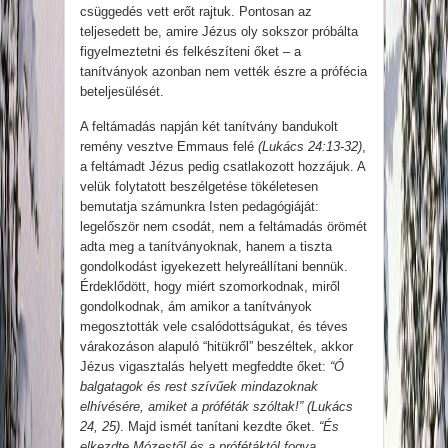
csüggedés vett erőt rajtuk. Pontosan az
teljesedett be, amire Jézus oly sokszor próbálta
figyelmeztetni és felkészíteni őket – a
tanítványok azonban nem vették észre a prófécia
beteljesülését.
A feltámadás napján két tanítvány bandukolt
remény vesztve Emmaus felé
(Lukács 24:13-32)
,
a feltámadt Jézus pedig csatlakozott hozzájuk. A
velük folytatott beszélgetése tökéletesen
bemutatja számunkra Isten pedagógiáját:
legelőször nem csodát, nem a feltámadás örömét
adta meg a tanítványoknak, hanem a tiszta
gondolkodást igyekezett helyreállítani bennük.
Érdeklődött, hogy miért szomorkodnak, miről
gondolkodnak, ám amikor a tanítványok
megosztották vele csalódottságukat, és téves
várakozáson alapuló “hitükről” beszéltek, akkor
Jézus vigasztalás helyett megfeddte őket:
“Ó
balgatagok és rest szívűek mindazoknak
elhívésére, amiket a próféták szóltak!” (Lukács
24, 25)
. Majd ismét tanítani kezdte őket.
“És
elkezdte Mózestől és a prófétáktól fogva,