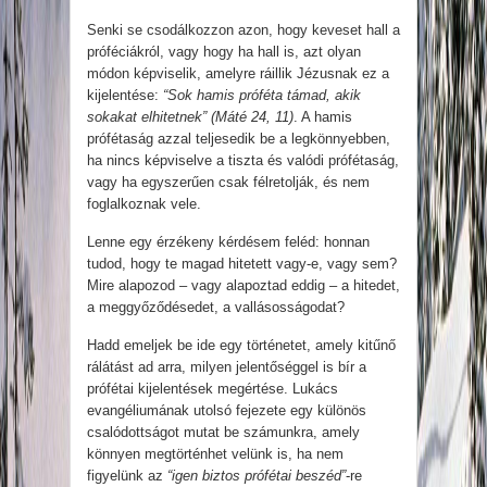
Senki se csodálkozzon azon, hogy keveset hall a
próféciákról, vagy hogy ha hall is, azt olyan
módon képviselik, amelyre ráillik Jézusnak ez a
kijelentése:
“Sok hamis próféta támad, akik
sokakat elhitetnek” (Máté 24, 11)
. A hamis
prófétaság azzal teljesedik be a legkönnyebben,
ha nincs képviselve a tiszta és valódi prófétaság,
vagy ha egyszerűen csak félretolják, és nem
foglalkoznak vele.
Lenne egy érzékeny kérdésem feléd: honnan
tudod, hogy te magad hitetett vagy-e, vagy sem?
Mire alapozod – vagy alapoztad eddig – a hitedet,
a meggyőződésedet, a vallásosságodat?
Hadd emeljek be ide egy történetet, amely kitűnő
rálátást ad arra, milyen jelentőséggel is bír a
prófétai kijelentések megértése. Lukács
evangéliumának utolsó fejezete egy különös
csalódottságot mutat be számunkra, amely
könnyen megtörténhet velünk is, ha nem
figyelünk az
“igen biztos prófétai beszéd”
-re