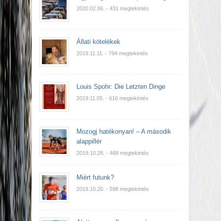
2020.02.06.
- 431 megtekintés
Állati kötelékek
2019.11.11.
- 794 megtekintés
Louis Spohr: Die Letzten Dinge
2019.11.05.
- 616 megtekintés
Mozogj hatékonyan! – A második
alappillér
2019.10.28.
- 468 megtekintés
Miért futunk?
2019.10.20.
- 598 megtekintés