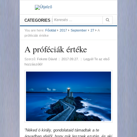
CATEGORIES
You are here:
Főoldal
2017
September
27
A
próféciák értéke
A próféciák értéke
Szerző:
Fekete Dávid
|
2017.09.27.
|
Legyél Te az első
hozzászóló!
“Néked ó király, gondolataid támadtak a te
ágyadban afelől, hogy mik lesznek ezután, és aki