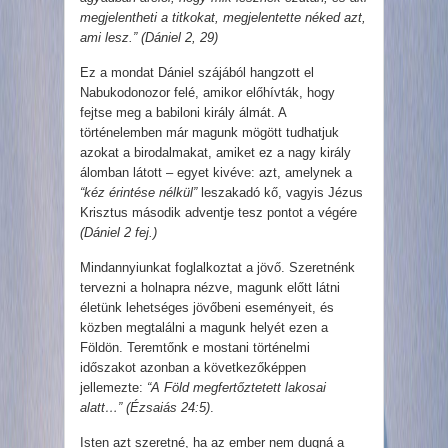
megjelentheti a titkokat, megjelentette néked azt,
ami lesz.” (Dániel 2, 29)
Ez a mondat Dániel szájából hangzott el
Nabukodonozor felé, amikor előhívták, hogy
fejtse meg a babiloni király álmát. A
történelemben már magunk mögött tudhatjuk
azokat a birodalmakat, amiket ez a nagy király
álomban látott – egyet kivéve: azt, amelynek a
“kéz érintése nélkül”
leszakadó kő, vagyis Jézus
Krisztus második adventje tesz pontot a végére
(Dániel 2 fej.)
Mindannyiunkat foglalkoztat a jövő. Szeretnénk
tervezni a holnapra nézve, magunk előtt látni
életünk lehetséges jövőbeni eseményeit, és
közben megtalálni a magunk helyét ezen a
Földön. Teremtőnk e mostani történelmi
időszakot azonban a következőképpen
jellemezte:
“A Föld megfertőztetett lakosai
alatt…” (Ézsaiás 24:5)
.
Isten azt szeretné, ha az ember nem dugná a