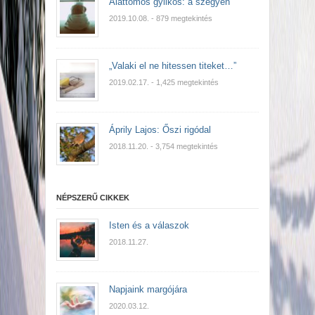
Alattomos gyilkos: a szégyen
2019.10.08.
- 879 megtekintés
„Valaki el ne hitessen titeket…”
2019.02.17.
- 1,425 megtekintés
Áprily Lajos: Őszi rigódal
2018.11.20.
- 3,754 megtekintés
NÉPSZERŰ CIKKEK
Isten és a válaszok
2018.11.27.
Napjaink margójára
2020.03.12.