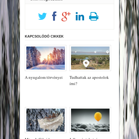
KAPCSOLÓDÓ CIKKEK
A nyugalom törvényei
Tudhattak az apostolok
írni?