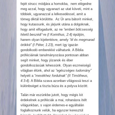
fejét strucc módjára a homokba, nem elégedne
meg azzal, hogy ugyanazt az utat követi, mint a
többiek, ugyanazzal a lelkesedéssel, amit a
tömeg diktál körülötte. Az Úr arra bátorít minket,
hogy kutassunk, és járjunk utána a dolgoknak,
hogy amit elfogadunk, az ne
“emberi bölcsesség
hitető beszédi”
-re
(I Korinthus, 2:4)
épüljön,
hanem olyan kijelentésre, amely
“él és megmarad
örökké” (I Péter, 1:23)
, mert így igazán
gondolkodó emberekké válhatunk. A Biblia
próféciáinak tanulmányozása pontosan abban
segít minket, hogy józanok és éber
gondolkozásúak lehessünk. Olyan eszmeiségű
világban élünk, ahol az
“egészséges tudomány”
helyett a
“mesékhez fordulnak” (II Timótheus,
4:3-4)
. A Biblia szava azonban világossá teszi a
különbséget a tiszta búza és a polyva között.
Talán már eszünkbe jutott, hogy mégis kit
érdekelnek a próféciák a mai, rohanásra ítélt
világunkban, s vajon érdemes-e egyáltalán
foglalkoznunk velük, ha egyszer keresztül