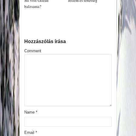
Mi volt Gileád
Jellem és tehetség
balzsama?
Hozzászólás írása
Comment
Name
*
Email
*