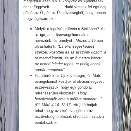
megértsük ezen bibliai könyvek és kijelentések
összefüggéseit. Hadd vessek fel egy-egy
példát az Ó-, és az Újszövetségből, hogy jobban
megvilágítsam ezt:
Melyik a legelső prófécia a Bibliában? Az
az ige, amit ősevangéliumnak is
nevezünk, és amelyet
I.Mózes 3:15
-ben
olvashatunk:
“És ellenségeskedést
szerzek közötted és az asszony között, a
te magod között, és az ő magva között:
az neked fejedre tapos, te pedig annak
sarkát mardosod”
.
Ha áttérünk az Újszövetségre, és Máté
evangéliumát kezdjük el olvasni, rögvest
észrevesszük, hogy egy gondolat
refrénszerűen visszatér:
“Hogy
beteljesedjék amit a próféta mondott…”
(Pl. Máté 4:14, 12:17, stb.)
Láthatjuk
tehát, hogy az első evangélium az
ószövetségi próféciák útvonalán haladva
bontakozik ki.