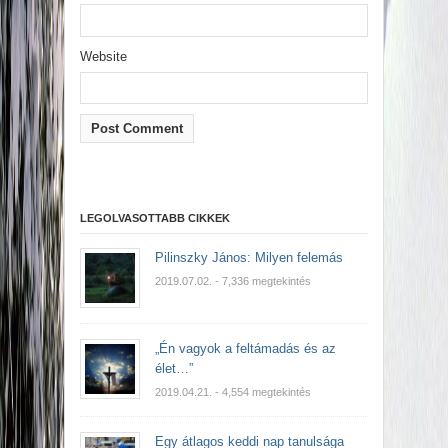
Website
LEGOLVASOTTABB CIKKEK
Pilinszky János: Milyen felemás
2019.07.02.
- 7,336 megtekintés
„Én vagyok a feltámadás és az
élet…”
2019.04.21.
- 4,554 megtekintés
Egy átlagos keddi nap tanulsága