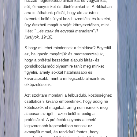
húzzák legféltettebb álmainkat és vágyainkat,
sőt, élményeinket és döntéseinket is. A Bibliában
arra is láthatunk példát, hogy aki az isteni
üzenetet kellő súllyal kezdi szemlélni és kezelni,
úgy érezheti magát a saját környezetében, mint
Illés:
“…és csak én egyedül maradtam” (I
Királyok, 19:10)
.
S hogy mi lehet mindennek a feloldása? Egyedül
az, ha igazán megértjük és megtapasztaljuk,
hogy a prófétai beszéden alapuló látás- és
gondolkodásmód olyasmire tanít meg minket
figyelni, amely sokkal hatalmasabb és
kívánatosabb, mint a mi legszebb álmaink és
elképzeléseink.
Azt szoktam mondani a felbuzduló, közösséghez
csatlakozni kívánó embereknek, hogy addig ne
kötelezzék el magukat, amíg nem ismerik meg
alaposan az igét – azon belül is pedig a
próféciákat. A próféciák ugyanis a lehető
legszorosabb kapcsolatban vannak az
evangéliummal, és rendkívül fontos, hogy