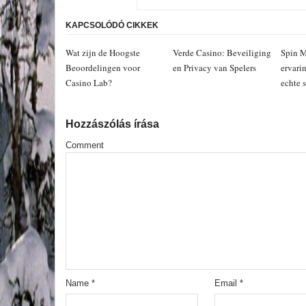
KAPCSOLÓDÓ CIKKEK
Wat zijn de Hoogste
Verde Casino: Beveiliging
Spin 
Beoordelingen voor
en Privacy van Spelers
ervari
Casino Lab?
echte 
Hozzászólás írása
Comment
Name
*
Email
*