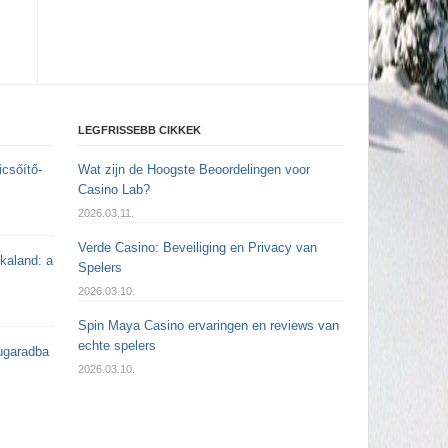
LEGFRISSEBB CIKKEK
icsőítő-
Wat zijn de Hoogste Beoordelingen voor
Casino Lab?
2026.03.11.
Verde Casino: Beveiliging en Privacy van
kaland: a
Spelers
2026.03.10.
Spin Maya Casino ervaringen en reviews van
echte spelers
ugaradba
2026.03.10.