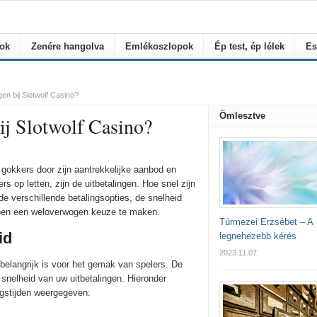
rok
Zenére hangolva
Emlékoszlopok
Ép test, ép lélek
Es
gen bij Slotwolf Casino?
Ömlesztve
bij Slotwolf Casino?
 gokkers door zijn aantrekkelijke aanbod en
rs op letten, zijn de uitbetalingen. Hoe snel zijn
 de verschillende betalingsopties, de snelheid
elpen een weloverwogen keuze te maken.
Túrmezei Erzsébet – A
id
legnehezebb kérés
2023.11.07.
belangrijk is voor het gemak van spelers. De
snelheid van uw uitbetalingen. Hieronder
gstijden weergegeven: