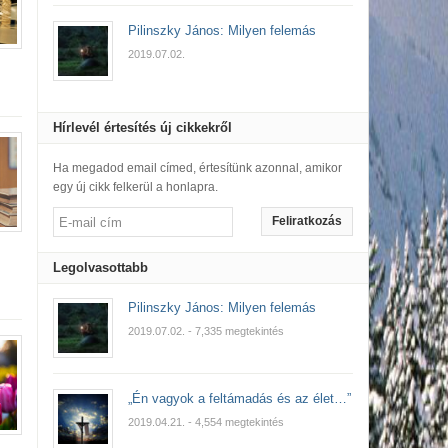
Pilinszky János: Milyen felemás
2019.07.02.
Hírlevél értesítés új cikkekről
Ha megadod email címed, értesítünk azonnal, amikor
egy új cikk felkerül a honlapra.
Feliratkozás
Legolvasottabb
Pilinszky János: Milyen felemás
2019.07.02.
- 7,335 megtekintés
„Én vagyok a feltámadás és az élet…”
2019.04.21.
- 4,554 megtekintés