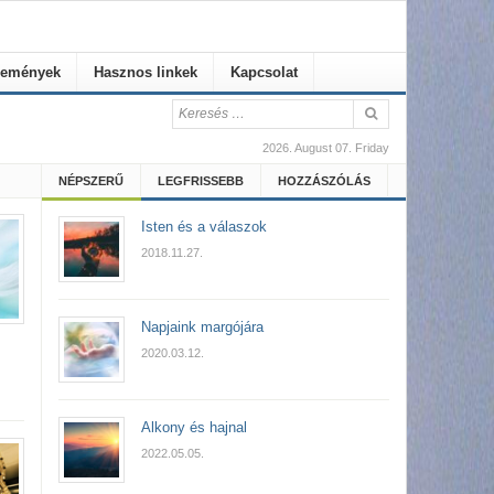
emények
Hasznos linkek
Kapcsolat
2026. August 07. Friday
NÉPSZERŰ
LEGFRISSEBB
HOZZÁSZÓLÁS
Isten és a válaszok
2018.11.27.
Napjaink margójára
2020.03.12.
Alkony és hajnal
2022.05.05.