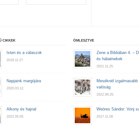
Ű CIKKEK
ÖMLESZTVE
Isten és a válaszok
Zene a Bibliában 4. – D
és hálaénekek
2018.11.27.
2021.11.25.
Napjaink margójára
Meséknél izgalmasabb 
valóság
2020.03.12.
2022.08.25.
Alkony és hajnal
Weöres Sándor: Vonj s
2022.05.05.
2017.11.08.