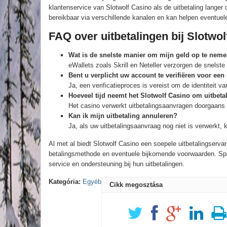
klantenservice van Slotwolf Casino als de uitbetaling langer
bereikbaar via verschillende kanalen en kan helpen eventuel
FAQ over uitbetalingen bij Slotwol
Wat is de snelste manier om mijn geld op te nem
eWallets zoals Skrill en Neteller verzorgen de snelste 
Bent u verplicht uw account te verifiëren voor een 
Ja, een verificatieproces is vereist om de identiteit v
Hoeveel tijd neemt het Slotwolf Casino om uitbeta
Het casino verwerkt uitbetalingsaanvragen doorgaans 
Kan ik mijn uitbetaling annuleren?
Ja, als uw uitbetalingsaanvraag nog niet is verwerkt,
Al met al biedt Slotwolf Casino een soepele uitbetalingserva
betalingsmethode en eventuele bijkomende voorwaarden. Sp
service en ondersteuning bij hun uitbetalingen.
Kategória:
Egyéb
Cikk megosztása