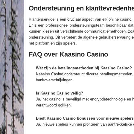
Ondersteuning en klanttevredenhe
Klantenservice is een cruciaal aspect van elk online casino, e
Er is een professioneel ondersteuningsteam beschikbaar dat 
kunnen kiezen uit verschillende communicatiemethoden, zoals
ondersteuning. Dit verbetert de algehele gebruikerservaring 
het platform en zijn spelers.
FAQ over Kaasino Casino
Wat zijn de betalingsmethoden bij Kaasino Casino?
Kaasino Casino ondersteunt diverse betalingsmethoden, 
bankoverschrijvingen.
Is Kaasino Casino veilig?
Ja, het casino is beveiligd met encryptietechnologie en 
verantwoord gokken.
Biedt Kaasino Casino bonussen voor nieuwe spelers
Ja, nieuwe spelers kunnen profiteren van aantrekkelijk