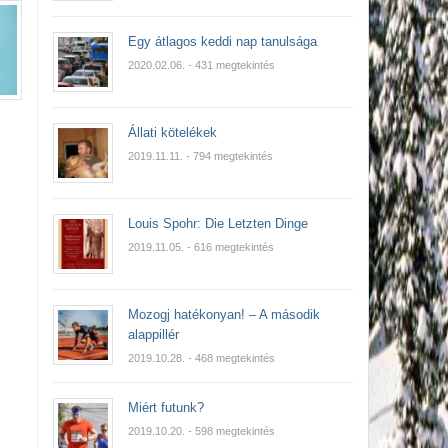
Egy átlagos keddi nap tanulsága
2020.02.06.
- 431 megtekintés
Állati kötelékek
2019.11.11.
- 794 megtekintés
Louis Spohr: Die Letzten Dinge
2019.11.05.
- 616 megtekintés
Mozogj hatékonyan! – A második
alappillér
2019.10.28.
- 468 megtekintés
Miért futunk?
2019.10.20.
- 598 megtekintés