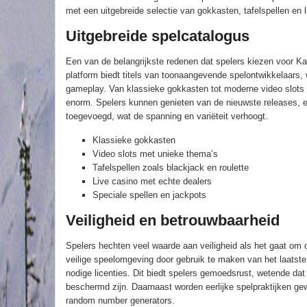
met een uitgebreide selectie van gokkasten, tafelspellen en l
Uitgebreide spelcatalogus
Een van de belangrijkste redenen dat spelers kiezen voor Kaa
platform biedt titels van toonaangevende spelontwikkelaars, 
gameplay. Van klassieke gokkasten tot moderne video slots e
enorm. Spelers kunnen genieten van de nieuwste releases, e
toegevoegd, wat de spanning en variëteit verhoogt.
Klassieke gokkasten
Video slots met unieke thema’s
Tafelspellen zoals blackjack en roulette
Live casino met echte dealers
Speciale spellen en jackpots
Veiligheid en betrouwbaarheid
Spelers hechten veel waarde aan veiligheid als het gaat om
veilige speelomgeving door gebruik te maken van het laatste
nodige licenties. Dit biedt spelers gemoedsrust, wetende dat
beschermd zijn. Daarnaast worden eerlijke spelpraktijken ge
random number generators.