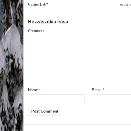
Casino Lab?
echte 
Hozzászólás írása
Comment
Name
*
Email
*