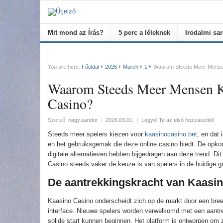
Mit mond az Írás?
5 perc a léleknek
Irodalmi sa
You are here:
Főoldal
2026
March
1
Waarom Steeds Meer Mensen
Waarom Steeds Meer Mensen K
Casino?
Szerző:
nagy.sandor
|
2026.03.01.
|
Legyél Te az első hozzászóló!
Steeds meer spelers kiezen voor
kaasinocasino.bet
, en dat 
en het gebruiksgemak die deze online casino biedt. De opko
digitale alternatieven hebben bijgedragen aan deze trend. Di
Casino steeds vaker de keuze is van spelers in de huidige 
De aantrekkingskracht van Kaasi
Kaasino Casino onderscheidt zich op de markt door een breed
interface. Nieuwe spelers worden verwelkomd met een aantr
solide start kunnen beginnen. Het platform is ontworpen om 