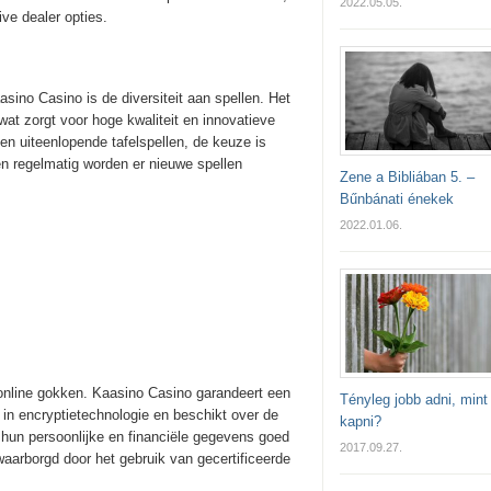
2022.05.05.
ive dealer opties.
sino Casino is de diversiteit aan spellen. Het
wat zorgt voor hoge kwaliteit en innovatieve
n uiteenlopende tafelspellen, de keuze is
n regelmatig worden er nieuwe spellen
Zene a Bibliában 5. –
Bűnbánati énekek
2022.01.06.
 online gokken. Kaasino Casino garandeert een
Tényleg jobb adni, mint
 in encryptietechnologie en beschikt over de
kapni?
 hun persoonlijke en financiële gegevens goed
2017.09.27.
waarborgd door het gebruik van gecertificeerde