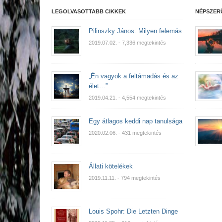
LEGOLVASOTTABB CIKKEK
NÉPSZER
Pilinszky János: Milyen felemás
2019.07.02.
- 7,336 megtekintés
„Én vagyok a feltámadás és az
élet…”
2019.04.21.
- 4,554 megtekintés
Egy átlagos keddi nap tanulsága
2020.02.06.
- 431 megtekintés
Állati kötelékek
2019.11.11.
- 794 megtekintés
Louis Spohr: Die Letzten Dinge