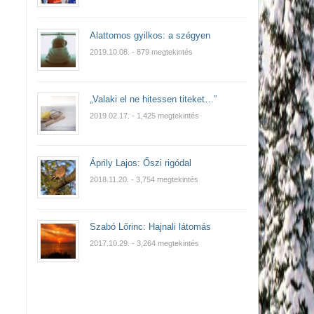
Alattomos gyilkos: a szégyen
2019.10.08.
- 879 megtekintés
„Valaki el ne hitessen titeket…”
2019.02.17.
- 1,425 megtekintés
Áprily Lajos: Őszi rigódal
2018.11.20.
- 3,754 megtekintés
Szabó Lőrinc: Hajnali látomás
2017.10.29.
- 3,264 megtekintés