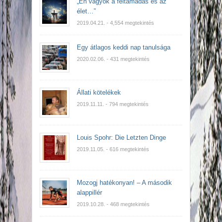
„Én vagyok a feltámadás és az
élet…”
2019.04.21.
- 4,554 megtekintés
Egy átlagos keddi nap tanulsága
2020.02.06.
- 431 megtekintés
Állati kötelékek
2019.11.11.
- 794 megtekintés
Louis Spohr: Die Letzten Dinge
2019.11.05.
- 616 megtekintés
Mozogj hatékonyan! – A második
alappillér
2019.10.28.
- 468 megtekintés