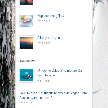
Napjaink margójára
2020.03.12.
Alkony és hajnal
2022.05.05.
ÖMLESZTVE
Minden jó dolog a komfortzónán
kívül történik….
2022.09.01.
Faut-il vérifier l’authenticité des avis Vegas Hero
Casino avant de jouer ?
2026.01.12.