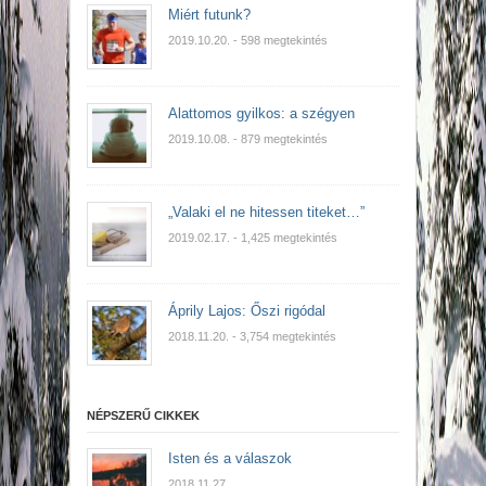
Miért futunk?
2019.10.20.
- 598 megtekintés
Alattomos gyilkos: a szégyen
2019.10.08.
- 879 megtekintés
„Valaki el ne hitessen titeket…”
2019.02.17.
- 1,425 megtekintés
Áprily Lajos: Őszi rigódal
2018.11.20.
- 3,754 megtekintés
NÉPSZERŰ CIKKEK
Isten és a válaszok
2018.11.27.