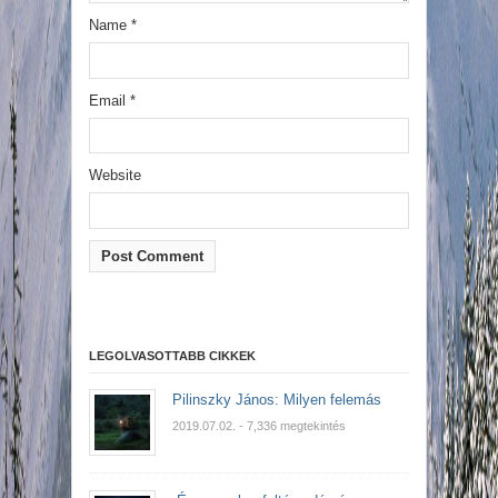
Name
*
Email
*
Website
LEGOLVASOTTABB CIKKEK
Pilinszky János: Milyen felemás
2019.07.02.
- 7,336 megtekintés