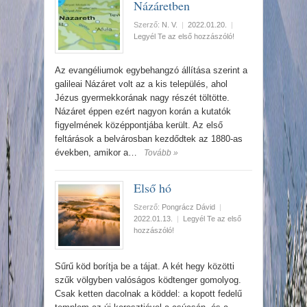
Názáretben
Szerző:
N. V.
|
2022.01.20.
|
Legyél Te az első hozzászóló!
Az evangéliumok egybehangzó állítása szerint a
galileai Názáret volt az a kis település, ahol
Jézus gyermekkorának nagy részét töltötte.
Názáret éppen ezért nagyon korán a kutatók
figyelmének középpontjába került. Az első
feltárások a belvárosban kezdődtek az 1880-as
években, amikor a…
Tovább »
Első hó
Szerző:
Pongrácz Dávid
|
2022.01.13.
|
Legyél Te az első
hozzászóló!
Sűrű köd borítja be a tájat. A két hegy közötti
szűk völgyben valóságos ködtenger gomolyog.
Csak ketten dacolnak a köddel: a kopott fedelű