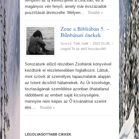
templom az új keresztjével a csúcsán, és a
magányos vén fenyő, amely már évszázadok
pusztítását átvészelte. Mélyen…
Tovább »
Zene a Bibliában 5. –
Bűnbánati énekek
Szerző:
Tóth Judit
|
2022.01.06.
|
Legyél Te az első hozzászóló!
Sorozatunk előző részében Zsoltárok könyvével
kezdtünk el részletesebben foglalkozni. Láttuk,
mint szövik át személyes tapasztalatok alapján
az Istent dicsőítő hálaénekek. Az Úr közelsége,
tisztaságának szemlélése azonban óhatatlanul
rádöbbenti az embert saját kicsinységére,
mennyire nem képes az Ő kívánalmai szerint
élni.…
Tovább »
LEGOLVASOTTABB CIKKEK