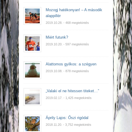
Mozogj hatékonyan! – A második
alappillér
2019.10.28.
- 468 megtekintés
Miért futunk?
2019.10.20.
- 597 megtekintés
Alattomos gyilkos: a szégyen
2019.10.08.
- 878 megtekintés
„Valaki el ne hitessen titeket…”
2019.02.17.
- 1,425 megtekintés
Áprily Lajos: Őszi rigódal
2018.11.20.
- 3,752 megtekintés