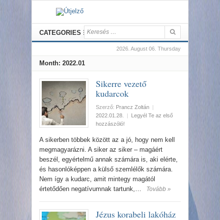
CATEGORIES
2026. August 06. Thursday
Month:
2022.01
Sikerre vezető
kudarcok
Szerző:
Prancz Zoltán
|
2022.01.28.
|
Legyél Te az első
hozzászóló!
A sikerben többek között az a jó, hogy nem kell
megmagyarázni. A siker az siker – magáért
beszél, egyértelmű annak számára is, aki elérte,
és hasonlóképpen a külső szemlélők számára.
Nem így a kudarc, amit mintegy magától
értetődően negatívumnak tartunk,…
Tovább »
Jézus korabeli lakóház