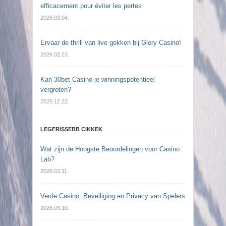
efficacement pour éviter les pertes
2026.03.04.
Ervaar de thrill van live gokken bij Glory Casino!
2026.02.23.
Kan 30bet Casino je winningspotentieel
vergroten?
2025.12.22.
LEGFRISSEBB CIKKEK
Wat zijn de Hoogste Beoordelingen voor Casino
Lab?
2026.03.11.
Verde Casino: Beveiliging en Privacy van Spelers
2026.03.10.