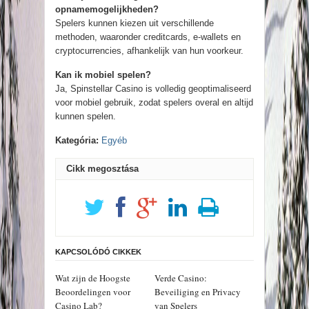
opnamemogelijkheden?
Spelers kunnen kiezen uit verschillende
methoden, waaronder creditcards, e-wallets en
cryptocurrencies, afhankelijk van hun voorkeur.
Kan ik mobiel spelen?
Ja, Spinstellar Casino is volledig geoptimaliseerd
voor mobiel gebruik, zodat spelers overal en altijd
kunnen spelen.
Kategória:
Egyéb
Cikk megosztása
KAPCSOLÓDÓ CIKKEK
Wat zijn de Hoogste
Verde Casino:
Beoordelingen voor
Beveiliging en Privacy
Casino Lab?
van Spelers