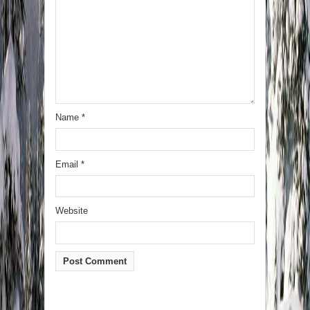
Name
*
Email
*
Website