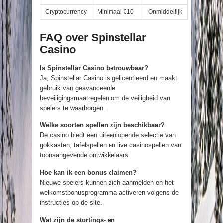
Cryptocurrency
Minimaal €10
Onmiddellijk
FAQ over Spinstellar
Casino
Is Spinstellar Casino betrouwbaar?
Ja, Spinstellar Casino is gelicentieerd en maakt
gebruik van geavanceerde
beveiligingsmaatregelen om de veiligheid van
spelers te waarborgen.
Welke soorten spellen zijn beschikbaar?
De casino biedt een uiteenlopende selectie van
gokkasten, tafelspellen en live casinospellen van
toonaangevende ontwikkelaars.
Hoe kan ik een bonus claimen?
Nieuwe spelers kunnen zich aanmelden en het
welkomstbonusprogramma activeren volgens de
instructies op de site.
Wat zijn de stortings- en