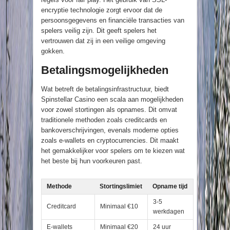
encryptie technologie zorgt ervoor dat de
persoonsgegevens en financiële transacties van
spelers veilig zijn. Dit geeft spelers het
vertrouwen dat zij in een veilige omgeving
gokken.
Betalingsmogelijkheden
Wat betreft de betalingsinfrastructuur, biedt
Spinstellar Casino een scala aan mogelijkheden
voor zowel stortingen als opnames. Dit omvat
traditionele methoden zoals creditcards en
bankoverschrijvingen, evenals moderne opties
zoals e-wallets en cryptocurrencies. Dit maakt
het gemakkelijker voor spelers om te kiezen wat
het beste bij hun voorkeuren past.
Methode
Stortingslimiet
Opname tijd
3-5
Creditcard
Minimaal €10
werkdagen
E-wallets
Minimaal €20
24 uur