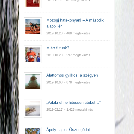
Mozogj hatékonyan! – A második
alappillér
2019.10.28.
- 468 megtekintés
Miért futunk?
2019.10.20.
- 597 megtekintés
Alattomos gyilkos: a szégyen
2019.10.08.
- 878 megtekintés
„Valaki el ne hitessen titeket…”
2019.02.17.
- 1,425 megtekintés
Áprily Lajos: Őszi rigódal