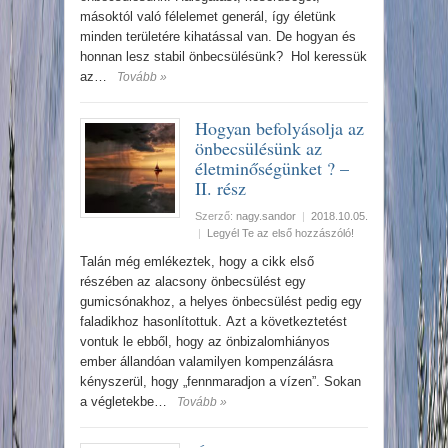
másoktól való félelemet generál, így életünk
minden területére kihatással van. De hogyan és
honnan lesz stabil önbecsülésünk? Hol keressük
az…
Tovább »
Hogyan befolyásolja az
önbecsülésünk az
életminőségünket ? –
II. rész
Szerző:
nagy.sandor
|
2018.10.05.
|
Legyél Te az első hozzászóló!
Talán még emlékeztek, hogy a cikk első
részében az alacsony önbecsülést egy
gumicsónakhoz, a helyes önbecsülést pedig egy
faladikhoz hasonlítottuk. Azt a következtetést
vontuk le ebből, hogy az önbizalomhiányos
ember állandóan valamilyen kompenzálásra
kényszerül, hogy „fennmaradjon a vízen”. Sokan
a végletekbe…
Tovább »