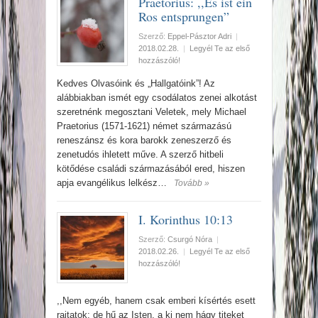
Praetorius: ,,Es ist ein
Ros entsprungen”
Szerző:
Eppel-Pásztor Adri
|
2018.02.28.
|
Legyél Te az első
hozzászóló!
Kedves Olvasóink és „Hallgatóink”! Az
alábbiakban ismét egy csodálatos zenei alkotást
szeretnénk megosztani Veletek, mely Michael
Praetorius (1571-1621) német származású
reneszánsz és kora barokk zeneszerző és
zenetudós ihletett műve. A szerző hitbeli
kötődése családi származásából ered, hiszen
apja evangélikus lelkész…
Tovább »
I. Korinthus 10:13
Szerző:
Csurgó Nóra
|
2018.02.26.
|
Legyél Te az első
hozzászóló!
,,Nem egyéb, hanem csak emberi kísértés esett
rajtatok: de hű az Isten, a ki nem hágy titeket