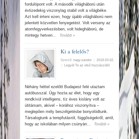
fordulópont volt. A második világháború után
évtizedekig viszonylag stabil volt a világbéke.
Azt kell érteni ezen, hogy újabb világháború nem
jelentett közvetlen fenyegetést. Volt verseny az
atomfegyverkezésben, volt hidegháború, de
mintegy hetven…
Tovább »
Ki a felelős?
Szerző:
nagy.sandor
|
2018.03.02.
|
Legyél Te az első hozzászóló!
Néhány héttel ezelőtt Budapest felé utaztam
autóbusszal. Úgy hozta az élet, hogy egy
rendkívül intelligens, tíz éves kislány volt az
útitársam, akivel – korához viszonyítva –
meglepően mély beszélgetésbe bonyolódtunk.
Társalogtunk a terepfutásról, függőségekről, arról,
hogy az iskolában milyen csúnyán…
Tovább »