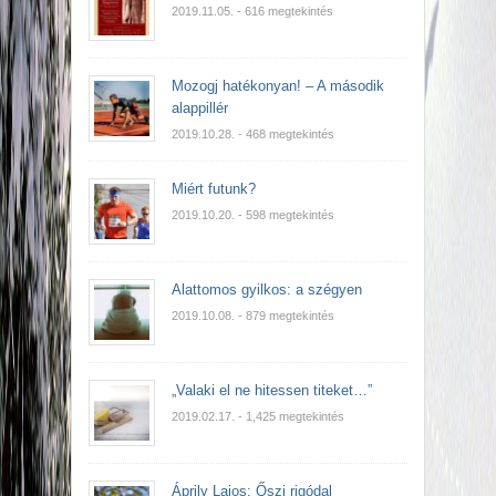
2019.11.05.
- 616 megtekintés
Mozogj hatékonyan! – A második
alappillér
2019.10.28.
- 468 megtekintés
Miért futunk?
2019.10.20.
- 598 megtekintés
Alattomos gyilkos: a szégyen
2019.10.08.
- 879 megtekintés
„Valaki el ne hitessen titeket…”
2019.02.17.
- 1,425 megtekintés
Áprily Lajos: Őszi rigódal