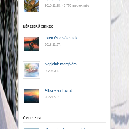
2018.11.20.
- 3,755 megtekintés
NÉPSZERŰ CIKKEK
Isten és a válaszok
2018.11.27.
Napjaink margójára
2020.03.12.
Alkony és hajnal
2022.05.05.
ÖMLESZTVE