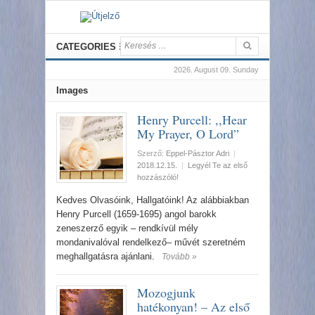
CATEGORIES
2026. August 09. Sunday
Images
Henry Purcell: ,,Hear
My Prayer, O Lord”
Szerző:
Eppel-Pásztor Adri
|
2018.12.15.
|
Legyél Te az első
hozzászóló!
Kedves Olvasóink, Hallgatóink! Az alábbiakban
Henry Purcell (1659-1695) angol barokk
zeneszerző egyik – rendkívül mély
mondanivalóval rendelkező– művét szeretném
meghallgatásra ajánlani.
Tovább »
Mozogjunk
hatékonyan! – Az első