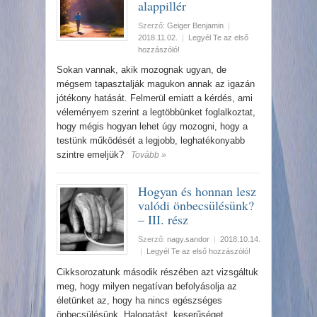
alappillér
Szerző:
Geiger Benjamin
|
2018.11.02.
|
Legyél Te az első
hozzászóló!
Sokan vannak, akik mozognak ugyan, de
mégsem tapasztalják magukon annak az igazán
jótékony hatását. Felmerül emiatt a kérdés, ami
véleményem szerint a legtöbbünket foglalkoztat,
hogy mégis hogyan lehet úgy mozogni, hogy a
testünk működését a legjobb, leghatékonyabb
szintre emeljük?
Tovább »
Hogyan és honnan lesz
valódi önbecsülésünk?
– III. rész
Szerző:
nagy.sandor
|
2018.10.14.
|
Legyél Te az első hozzászóló!
Cikksorozatunk második részében azt vizsgáltuk
meg, hogy milyen negatívan befolyásolja az
életünket az, hogy ha nincs egészséges
önbecsülésünk. Halogatást, keserűséget,