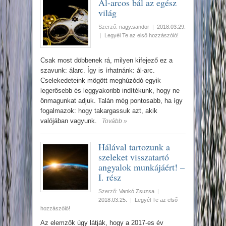
Ál-arcos bál az egész
világ
Szerző:
nagy.sandor
|
2018.03.29.
|
Legyél Te az első hozzászóló!
Csak most döbbenek rá, milyen kifejező ez a
szavunk: álarc. Így is írhatnánk: ál-arc.
Cselekedeteink mögött meghúzódó egyik
legerősebb és leggyakoribb indítékunk, hogy ne
önmagunkat adjuk. Talán még pontosabb, ha így
fogalmazok: hogy takargassuk azt, akik
valójában vagyunk.
Tovább »
Hálával tartozunk a
szeleket visszatartó
angyalok munkájáért! –
I. rész
Szerző:
Vankó Zsuzsa
|
2018.03.25.
|
Legyél Te az első
hozzászóló!
Az elemzők úgy látják, hogy a 2017-es év