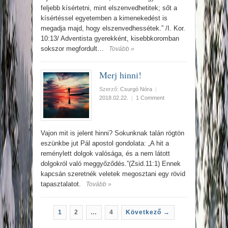
feljebb kísértetni, mint elszenvedhetitek; sőt a
kísértéssel egyetemben a kimenekedést is
megadja majd, hogy elszenvedhessétek.” /I. Kor.
10:13/ Adventista gyerekként, kisebbkoromban
sokszor megfordult…
Tovább »
Merj hinni!
Szerző:
Csurgó Nóra
|
2018.02.22.
|
1 Comment
Vajon mit is jelent hinni? Sokunknak talán rögtön
eszünkbe jut Pál apostol gondolata: „A hit a
reménylett dolgok valósága, és a nem látott
dolgokról való meggyőződés.”(Zsid.11:1) Ennek
kapcsán szeretnék veletek megosztani egy rövid
tapasztalatot.
Tovább »
1
2
…
4
Következő →