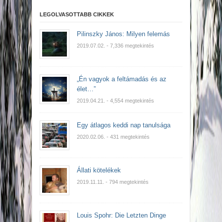
LEGOLVASOTTABB CIKKEK
Pilinszky János: Milyen felemás
2019.07.02.
- 7,336 megtekintés
„Én vagyok a feltámadás és az
élet…”
2019.04.21.
- 4,554 megtekintés
Egy átlagos keddi nap tanulsága
2020.02.06.
- 431 megtekintés
Állati kötelékek
2019.11.11.
- 794 megtekintés
Louis Spohr: Die Letzten Dinge